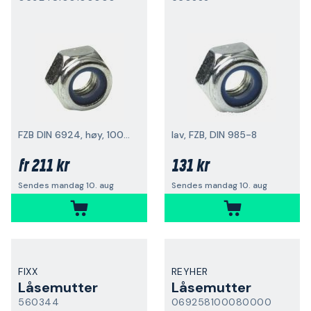
FZB DIN 6924, høy, 100-pakning
lav, FZB, DIN 985-8
211 kr
131 kr
fr
Sendes mandag 10. aug
Sendes mandag 10. aug
FIXX
REYHER
Låsemutter
Låsemutter
560344
069258100080000