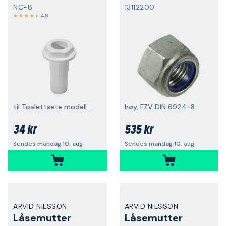
NC-8
13112200
4,8
til Toalettsete modell NC
høy, FZV DIN 6924-8
34 kr
535 kr
Sendes mandag 10. aug
Sendes mandag 10. aug
ARVID NILSSON
ARVID NILSSON
Låsemutter
Låsemutter