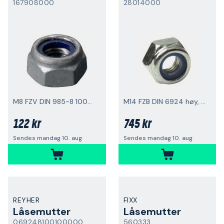
167908000
28014000
M8 FZV DIN 985-8 100-pakning
M14 FZB DIN 6924 høy, 100-pakning
122 kr
745 kr
Sendes mandag 10. aug
Sendes mandag 10. aug
REYHER
FIXX
Låsemutter
Låsemutter
069248100100000
560333