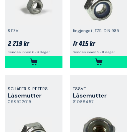
8 FZV
fingjenget, FZB, DIN 985
2 219 kr
415 kr
fr
Sendes innen 6-9 dager
Sendes innen 9-11 dager
SCHÄFER & PETERS
ESSVE
Låsemutter
Låsemutter
098522015
61068457