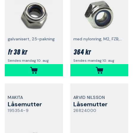
galvanisert, 25-pakning
med nylonring, M2, FZB, 100-pakning
38 kr
364 kr
fr
Sendes mandag 10. aug
Sendes mandag 10. aug
MAKITA
ARVID NILSSON
Låsemutter
Låsemutter
195354-9
26824000