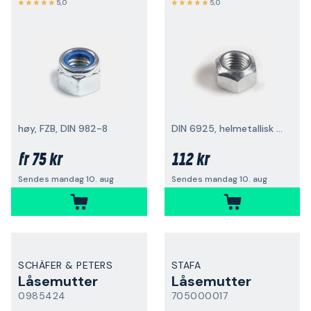
5,0
5,0
høy, FZB, DIN 982-8
DIN 6925, helmetallisk FZB
75 kr
112 kr
fr
Sendes mandag 10. aug
Sendes mandag 10. aug
SCHÄFER & PETERS
STAFA
Låsemutter
Låsemutter
0985424
705000017