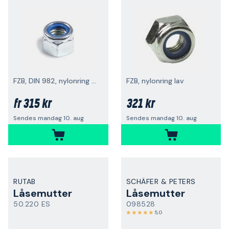
FZB, DIN 982, nylonring høy
FZB, nylonring lav
315 kr
321 kr
fr
Sendes mandag 10. aug
Sendes mandag 10. aug
RUTAB
SCHÄFER & PETERS
Låsemutter
Låsemutter
50.220 ES
098528
5,0