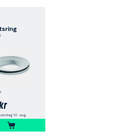
tsring
4
m
kr
andag 10. aug