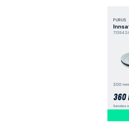
PURUS
Innsa
713842
200 m
360 
Sendes m