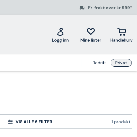
Fri frakt over kr 999*
Logg inn
Mine lister
Handlekurv
Bedrift
Privat
VIS ALLE 6 FILTER
1 produkt