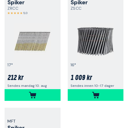
Spiker
Spiker
ZRCC
ZSCC
5,0
17°
16°
212 kr
1 009 kr
Sendes mandag 10. aug
Sendes innen 10-17 dager
MFT
Spiker