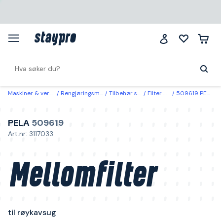
Maskiner & verktøy
Rengjøringsmaskiner
Tilbehør støvsugere
Filter & filterkurver
509619 PELA Mellomfilter til røykavsug
PELA
509619
Art.nr: 3117033
Mellomfilter
til røykavsug