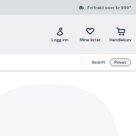
Fri frakt over kr 999*
Logg inn
Mine lister
Handlekurv
Bedrift
Privat