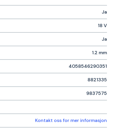
Ja
18 V
Ja
1.2 mm
4058546290351
8821335
9837575
Kontakt oss for mer informasjon