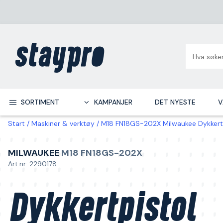
SORTIMENT
KAMPANJER
DET NYESTE
V
Start
Maskiner & verktøy
M18 FN18GS-202X Milwaukee Dykkertp
MILWAUKEE
M18 FN18GS-202X
Art.nr: 2290178
Dykkertpistol