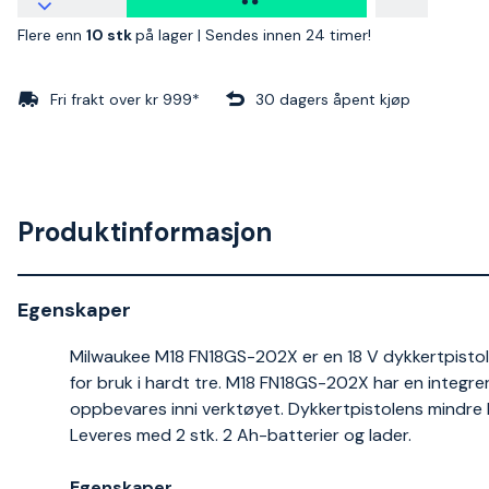
Flere enn
10 stk
på lager |
Sendes innen 24 timer!
Fri frakt over kr 999*
30 dagers åpent kjøp
Produktinformasjon
Egenskaper
Milwaukee M18 FN18GS-202X er en 18 V dykkertpistol
for bruk i hardt tre. M18 FN18GS-202X har en integr
oppbevares inni verktøyet. Dykkertpistolens mindre ko
Leveres med 2 stk. 2 Ah-batterier og lader.
Egenskaper