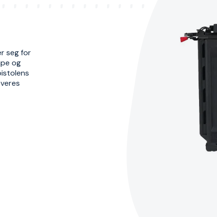
r seg for
mpe og
istolens
everes