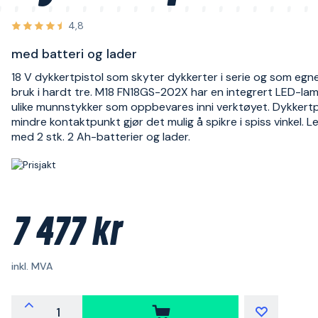
4,8
med batteri og lader
18 V dykkertpistol som skyter dykkerter i serie og som egne
bruk i hardt tre. M18 FN18GS-202X har en integrert LED-la
ulike munnstykker som oppbevares inni verktøyet. Dykkertp
mindre kontaktpunkt gjør det mulig å spikre i spiss vinkel. L
med 2 stk. 2 Ah-batterier og lader.
7 477 kr
inkl. MVA