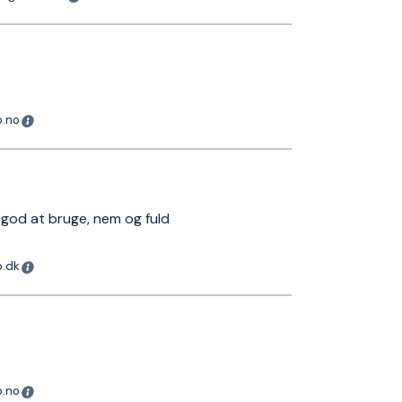
o.no
god at bruge, nem og fuld
o.dk
o.no