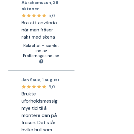
Abrahamsson
,
28
oktober
5,0
Bra att använda
när man fräser
rakt med skena
Bekreftet – samlet
inn av
Proffsmagasinet.se
Jan Saue
,
1 august
5,0
Brukte
uforholdsmessig
mye tid til å
montere den på
fresen. Det står
hvilke hull som