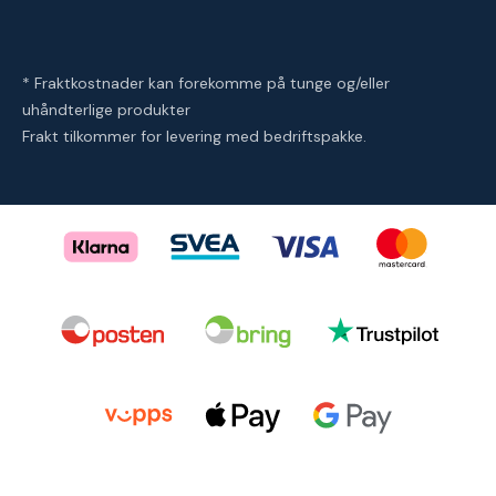
* Fraktkostnader kan forekomme på tunge og/eller
uhåndterlige produkter
Frakt tilkommer for levering med bedriftspakke.