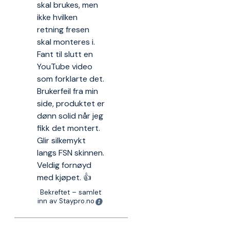
skal brukes, men
ikke hvilken
retning fresen
skal monteres i.
Fant til slutt en
YouTube video
som forklarte det.
Brukerfeil fra min
side, produktet er
dønn solid når jeg
fikk det montert.
Glir silkemykt
langs FSN skinnen.
Veldig fornøyd
med kjøpet. 👍
Bekreftet – samlet
inn av Staypro.no