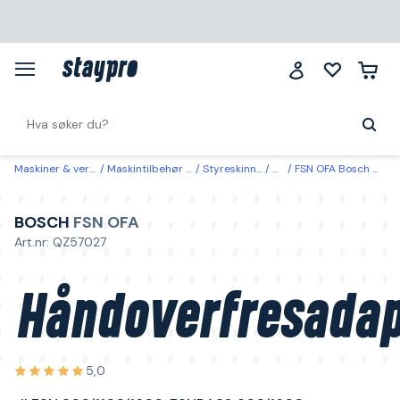
Maskiner & verktøy
Maskintilbehør & forbruk
Styreskinner & tilbehør
Adaptere
FSN OFA Bosch Håndoverfresadapter til FSN 800/1100/1600, FSNRA32 800/1600
BOSCH
FSN OFA
Art.nr: QZ57027
Håndoverfresadap
5,0