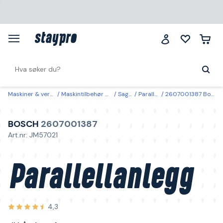
Maskiner & verktøy
Maskintilbehør & forbruk
Sagstopp
Parallellforskyver
2607001387 Bosch Parallellanlegg til håndoverfres
BOSCH
2607001387
Art.nr: JM57021
Parallellanlegg
4,3