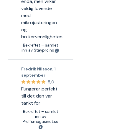
enda, men virker
veldig lovende
med
mikrojusteringen
og
brukervennligheten.
Bekreftet – samlet
inn av Staypro.no
Fredrik Nilsson
,
1
september
5,0
Fungerar perfekt
till det den var
tänkt för
Bekreftet – samlet
inn av
Proffsmagasinet.se