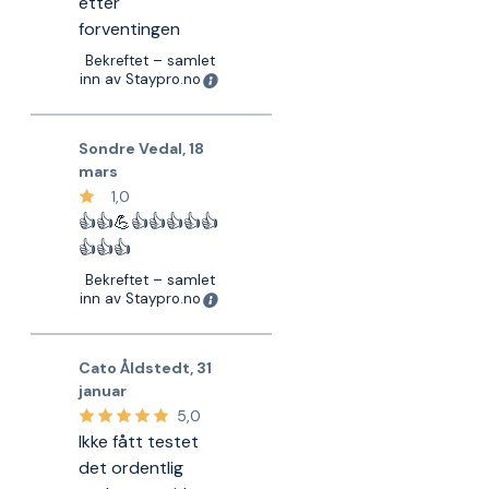
etter
forventingen
Bekreftet – samlet
inn av Staypro.no
Sondre Vedal
,
18
mars
1,0
👍👍💪👍👍👍👍👍
👍👍👍
Bekreftet – samlet
inn av Staypro.no
Cato Åldstedt
,
31
januar
5,0
Ikke fått testet
det ordentlig