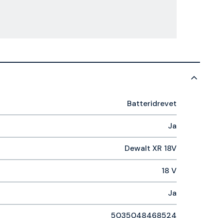
Batteridrevet
Ja
Dewalt XR 18V
18 V
Ja
5035048468524