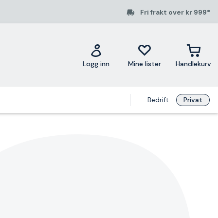
Fri frakt over kr 999*
Logg inn
Mine lister
Handlekurv
Bedrift
Privat