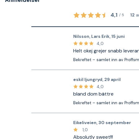
Anmeldelser
4,1
12
a
/
5
Nilsson, Lars Erik
,
15 juni
4,0
Helt okej grejer snabb levera
Bekreftet – samlet inn av Proffs
eskil ljungryd
,
29 april
4,0
bland dom bättre
Bekreftet – samlet inn av Proffs
Eikeliveien
,
30 september
1,0
Absolutly sweet!!!