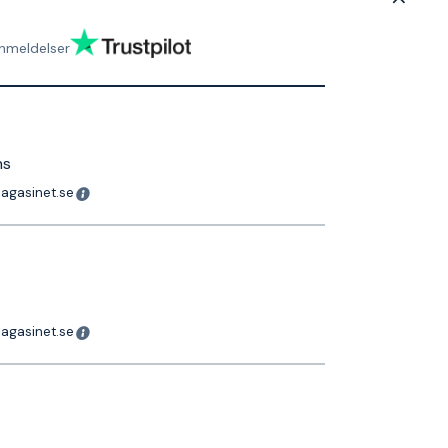
nmeldelser
ns
magasinet.se
magasinet.se