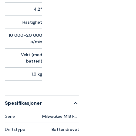
4,2°
Hastighet
10 000–20 000
o/min
Vekt (med
batteri)
1,9 kg
Spesifikasjoner
Serie
Milwaukee M18 Fuel
Driftstype
Batteridrevet