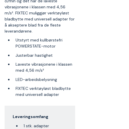
o/min og det har de laveste
vibrasjonene i klassen med 4,56
m/s². FIXTEC muliggjør verktøyløst
bladbytte med universell adapter for
å akseptere blad fra de fleste
leverandørene.
Utstyrt med kullbørstefri
POWERSTATE-motor
Justerbar hastighet
Laveste vibrasjonene i klassen
med 4,56 m/s²
LED-arbeidsbelysning
FIXTEC verktøyløst bladbytte
med universell adapter
Leveringsomfang
1 stk. adapter