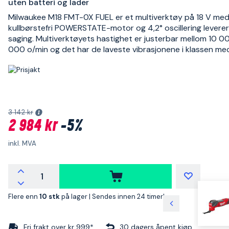
uten batteri og lader
Milwaukee M18 FMT-0X FUEL er et multiverktøy på 18 V me
kullbørstefri POWERSTATE-motor og 4,2° oscillering leverer
saging. Multiverktøyets hastighet er justerbar mellom 10 
000 o/min og det har de laveste vibrasjonene i klassen me
3 142 kr
2 984 kr
-5%
inkl. MVA
Flere enn
10 stk
på lager |
Sendes innen 24 timer!
Fri frakt over kr 999*
30 dagers åpent kjøp