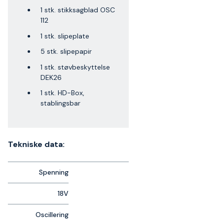
1 stk. stikksagblad OSC
112
1 stk. slipeplate
5 stk. slipepapir
1 stk. støvbeskyttelse
DEK26
1 stk. HD-Box,
stablingsbar
Tekniske data:
Spenning
18V
Oscillering