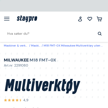
Maskiner & verktøy
Maskiner
M18 FMT-0X Milwaukee Multiverktøy uten batteri og lader
MILWAUKEE
M18 FMT-0X
Art.nr: 2291080
Multiverktøy
4,9