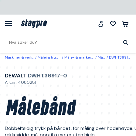
Maskiner & verktøy
Måleinstrumenter
Måle- & markeringsverktøy
Målebånd
DWHT36917-0 Dewalt Målebånd
DEWALT
DWHT36917-0
Art.nr: 4080281
Målebånd
Dobbeltsidig trykk på båndet, for måling over hodehøyde. 
rekkevidde, mål opptil 5 meter uten hjelp.