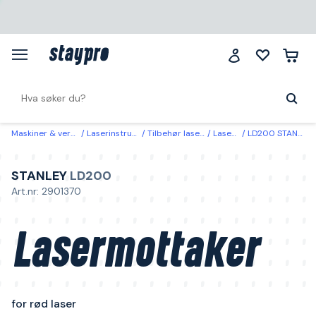
Maskiner & verktøy
Laserinstrumenter
Tilbehør laserinstrument
Lasermottakere
LD200 STANLEY Lasermottaker for rød laser
STANLEY
LD200
Art.nr: 2901370
Lasermottaker
for rød laser