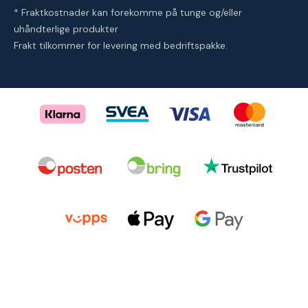
* Fraktkostnader kan forekomme på tunge og/eller
uhåndterlige produkter
Frakt tilkommer for levering med bedriftspakke.