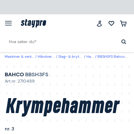
Maskiner & verktøy
Håndverktøy
Slag- & bryteverktøy
Hammer
BBSH3FS Bahco Krympehammer nr. 3
BAHCO
BBSH3FS
Art.nr: 2710489
Krympehammer
nr. 3