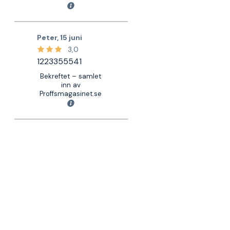
Peter
,
15 juni
3,0
1223355541
Bekreftet – samlet
inn av
Proffsmagasinet.se