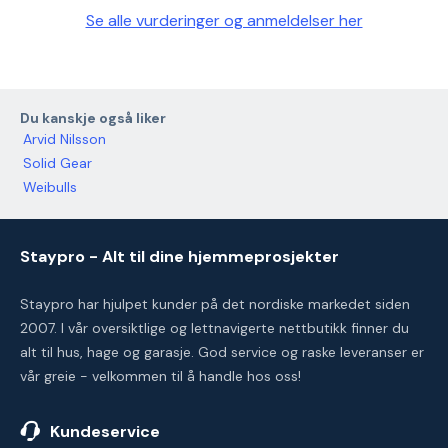
Se alle vurderinger og anmeldelser her
Du kanskje også liker
Arvid Nilsson
Solid Gear
Weibulls
Staypro - Alt til dine hjemmeprosjekter
Staypro har hjulpet kunder på det nordiske markedet siden
2007. I vår oversiktlige og lettnavigerte nettbutikk finner du
alt til hus, hage og garasje. God service og raske leveranser er
vår greie - velkommen til å handle hos oss!
Kundeservice