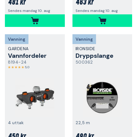
481 kr
463 kr
Sendes mandag 10. aug
Sendes mandag 10. aug
Vanning
Vanning
GARDENA
IRONSIDE
Vannfordeler
Dryppslange
8194-24
500362
5,0
4 uttak
22,5 m
450 kr
490 kr