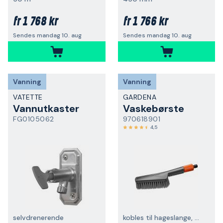
1 768 kr
1 766 kr
fr
fr
Sendes mandag 10. aug
Sendes mandag 10. aug
Vanning
Vanning
VATETTE
GARDENA
Vannutkaster
Vaskebørste
FG0105062
970618901
4,5
selvdrenerende
kobles til hageslange, myk, S