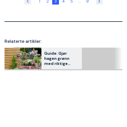
1
2
3
4
5
...
9
Relaterte artikler:
Guide: Gjør
hagen grønn
med riktige
vanningsprodukt
er