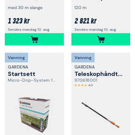
med 30 m slange
120 m
1 323 kr
2 821 kr
Sendes mandag 10. aug
Sendes mandag 10. aug
Vanning
Vanning
GARDENA
GARDENA
Startsett
Teleskophåndtak
Micro-Drip-System 13500-20
970618001
4,0