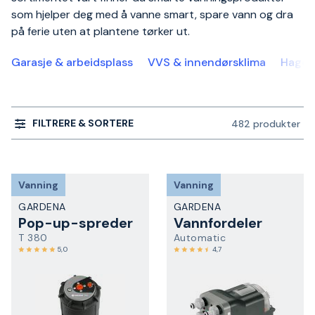
som hjelper deg med å vanne smart, spare vann og dra
på ferie uten at plantene tørker ut.
Garasje & arbeidsplass
VVS & innendørsklima
Hage &
FILTRERE & SORTERE
482 produkter
Vanning
Vanning
GARDENA
GARDENA
Pop-up-spreder
Vannfordeler
T 380
Automatic
5,0
4,7