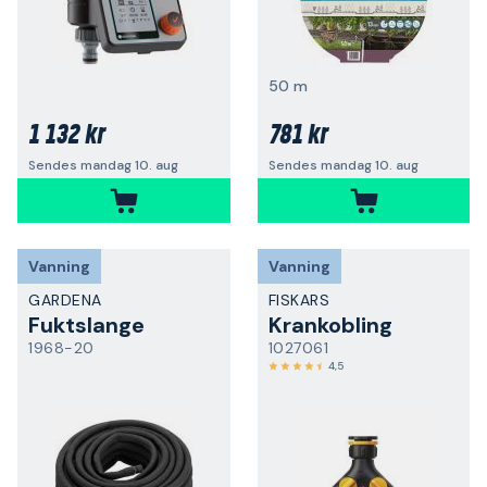
50 m
1 132 kr
781 kr
Sendes mandag 10. aug
Sendes mandag 10. aug
Vanning
Vanning
GARDENA
FISKARS
Fuktslange
Krankobling
1968-20
1027061
4,5