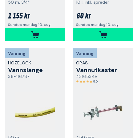
50 m, 3/4"
10 l, inkl. spreder
1 155 kr
60 kr
Sendes mandag 10. aug
Sendes mandag 10. aug
Vanning
Vanning
HOZELOCK
ORAS
Vannslange
Vannutkaster
36-116787
4316534V
5,0
50 m
450 mm