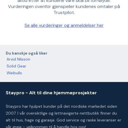
alltid etter at kundene våre skal bli fornøyde.
Vurderingen ovenfor gjenspeiler kundenes omtaler på
Trustpilot.
Se alle vurderinger og anmeldelser her
Du kanskje også liker
Arvid Nilsson
Solid Gear
Weibulls
Staypro - Alt til dine hjemmeprosjekter
Staypro har hjulpet kunder på det nordiske markedet siden
2007. I vår oversiktlige og lettnavigerte nettbutikk finner du
alt til hus, hage og garasje. God service og raske leveranser er
vår greie - velkommen til å handle hos oss!