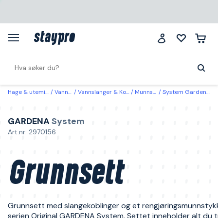
Hage & utemiljø
Vanning
Vannslanger & Koblinger
Munnstykke
System Gardena Grunnsett
GARDENA
System
Art.nr: 2970156
Grunnsett
Grunnsett med slangekoblinger og et rengjøringsmunnstykk
serien Original GARDENA System. Settet inneholder alt du 