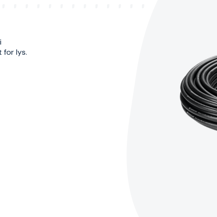
i
for lys.