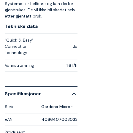
Systemet er hellbare og kan derfor
gjenbrukes. De vil ikke bli skadet selv
etter gjentatt bruk.
Tekniske data​
"Quick & Easy"
Connection
Ja
Technology
Vannstrømning
1.6 l/h
Spesifikasjoner
Serie
Gardena Micro-Drip-System
EAN
4066407003033
Produsent