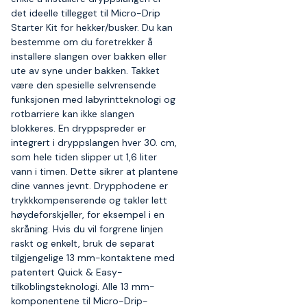
det ideelle tillegget til Micro-Drip
Starter Kit for hekker/busker. Du kan
bestemme om du foretrekker å
installere slangen over bakken eller
ute av syne under bakken. Takket
være den spesielle selvrensende
funksjonen med labyrintteknologi og
rotbarriere kan ikke slangen
blokkeres. En dryppspreder er
integrert i dryppslangen hver 30. cm,
som hele tiden slipper ut 1,6 liter
vann i timen. Dette sikrer at plantene
dine vannes jevnt. Drypphodene er
trykkkompenserende og takler lett
høydeforskjeller, for eksempel i en
skråning. Hvis du vil forgrene linjen
raskt og enkelt, bruk de separat
tilgjengelige 13 mm-kontaktene med
patentert Quick & Easy-
tilkoblingsteknologi. Alle 13 mm-
komponentene til Micro-Drip-