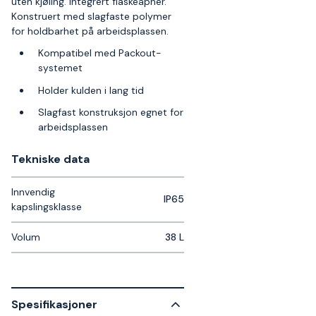
uten kjøling. Integrert flaskeåpner.
Konstruert med slagfaste polymer
for holdbarhet på arbeidsplassen.
Kompatibel med Packout-
systemet
Holder kulden i lang tid
Slagfast konstruksjon egnet for
arbeidsplassen
Tekniske data​
Innvendig
IP65
kapslingsklasse
Volum
38 L
Spesifikasjoner