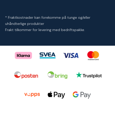
* Fraktkostnader kan forekomme på tunge og/eller
uhåndterlige produkter
Frakt tilkommer for levering med bedriftspakke.