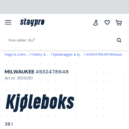
Hage & utemiljø
Hobby & fritid
Kjølebagger & kjølebokser
4932478648 Milwaukee Kjøleboks 38 l
MILWAUKEE
4932478648
Art.nr: 3105010
Kjøleboks
38 l