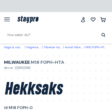
Hage & utemiljø
Hagemaskiner
Tilbehør hagemaskiner
Annet tilbehør hagemaskiner
M18 FOPH-HTA Milwaukee Hekksaks til M18 FOPH-0
MILWAUKEE
M18 FOPH-HTA
Art.nr: 2290096
Hekksaks
til M18 FOPH-0