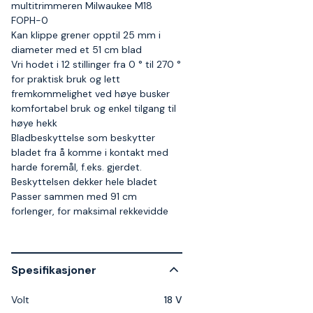
multitrimmeren Milwaukee M18
FOPH-0
Kan klippe grener opptil 25 mm i
diameter med et 51 cm blad
Vri hodet i 12 stillinger fra 0 ° til 270 °
for praktisk bruk og lett
fremkommelighet ved høye busker
komfortabel bruk og enkel tilgang til
høye hekk
Bladbeskyttelse som beskytter
bladet fra å komme i kontakt med
harde foremål, f.eks. gjerdet.
Beskyttelsen dekker hele bladet
Passer sammen med 91 cm
forlenger, for maksimal rekkevidde
Spesifikasjoner
Volt
18 V