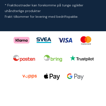
* Fraktkostnader kan forekomme på tunge og/eller
uhåndterlige produkter
Frakt tilkommer for levering med bedriftspakke.