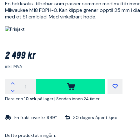
En hekksaks-tilbehør som passer sammen med multitrimm
Milwaukee M18 FOPH-0. Kan klippe grener opptil 25 mm i di
med et 51 cm blad. Med vinkelbart hode.
2 499 kr
inkl. MVA
Flere enn
10 stk
på lager |
Sendes innen 24 timer!
Fri frakt over kr 999*
30 dagers åpent kjøp
Dette produktet inngår i: