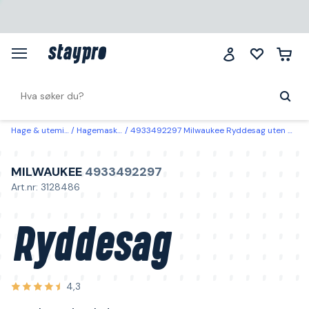
Hage & utemiljø
Hagemaskiner
4933492297 Milwaukee Ryddesag uten batteri og lader
MILWAUKEE
4933492297
Art.nr: 3128486
Ryddesag
4,3