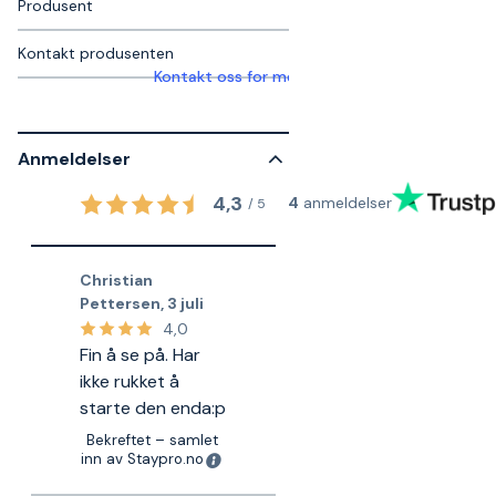
Produsent
Kontakt produsenten
Kontakt oss for mer informasjon
Anmeldelser
4,3
4
anmeldelser
/
5
Christian
Pettersen
,
3 juli
4,0
Fin å se på. Har
ikke rukket å
starte den enda:p
Bekreftet – samlet
inn av Staypro.no