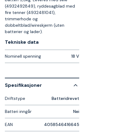
(4932492849), ryddesagblad med
fire tenner (4932481041),
trimmerhode og
dobbeltblad/wireskjerm (uten
batterier og lader).
Tekniske data​
Nominell spenning
18 V
Spesifikasjoner
Driftstype
Batteridrevet
Batteri inngår
Nei
EAN
4058546416645