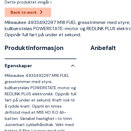
Dette produktet inngår i:
Back to work
Milwaukee 4933492297 M18 FUEL gresstrimmer med styre,
kullbørsteløs POWERSTATE-motor og REDLINK PLUS elektro
Oppnår full fart på under et sekund.
Produktinformasjon
Anbefalt
Egenskaper
Milwaukee 4933492297 M18 FUEL
gresstrimmer med styre,
kullbørsteløs POWERSTATE motor og
REDLINK PLUS elektronikk. Oppnår full
fart på under et sekund. Kraft nok til
å rydde kratt. Opptil én times
driftstid med et M18 HO 8.0 Ah-
batteri. Variabel hastighet i to trinn.
Justerbart sykkelhåndtak. Vekt med
batteri 5,8kg. Leveres med sele