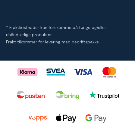
* Fraktkostnader kan forekomme på tunge og/eller
uhåndterlige produkter
Frakt tilkommer for levering med bedriftspakke.