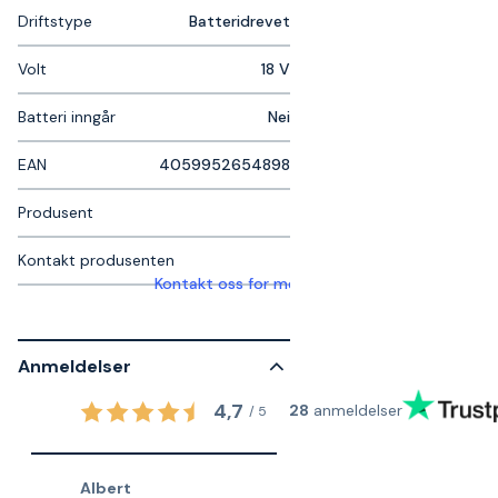
Driftstype
Batteridrevet
Volt
18 V
Batteri inngår
Nei
EAN
4059952654898
Produsent
Kontakt produsenten
Kontakt oss for mer informasjon
Anmeldelser
4,7
28
anmeldelser
/
5
Albert