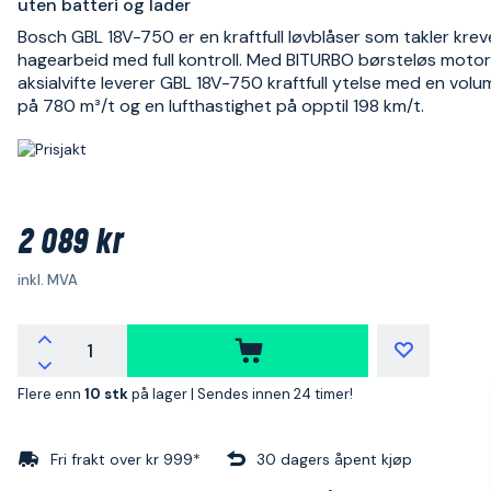
uten batteri og lader
Bosch GBL 18V-750 er en kraftfull løvblåser som takler kre
hagearbeid med full kontroll. Med BITURBO børsteløs moto
aksialvifte leverer GBL 18V-750 kraftfull ytelse med en vol
på 780 m³/t og en lufthastighet på opptil 198 km/t.
2 089 kr
inkl. MVA
Flere enn
10 stk
på lager |
Sendes innen 24 timer!
Fri frakt over kr 999*
30 dagers åpent kjøp