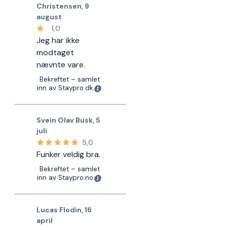
Christensen
,
9
august
1,0
Jeg har ikke
modtaget
nævnte vare.
Bekreftet – samlet
inn av Staypro.dk
Svein Olav Busk
,
5
juli
5,0
Funker veldig bra.
Bekreftet – samlet
inn av Staypro.no
Lucas Flodin
,
16
april