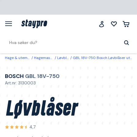
Hage & utemiljø
Hagemaskiner
Løvblåser
GBL 18V-750 Bosch Løvblåser uten batteri og lader
BOSCH
GBL 18V-750
Art.nr: 3130003
Løvblåser
4,7