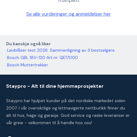
Trustpilot.
Se alle vurderinger og anmeldelser her
Du kanskje også liker
Løvblåser test 2026: Sammenligning av 3 bestselgere
Bosch GBL 18V-120 Art.nr: QE17000
Bosch Muttertrekker
Staypro - Alt til dine hjemmeprosjekter
Staypro har hjulpet kunder på det nordiske markedet siden
2007. I vår oversiktlige og lettnavigerte nettbutikk finner du
alt til hus, hage og garasje. God service og raske leveranser er
vår greie - velkommen til å handle hos oss!