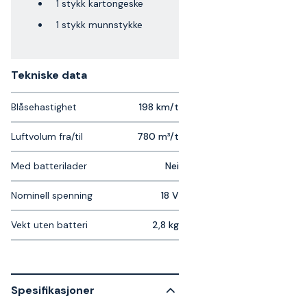
1 stykk kartongeske
1 stykk munnstykke
Tekniske data​
Blåsehastighet
198 km/t
Luftvolum fra/til
780 m³/t
Med batterilader
Nei
Nominell spenning
18 V
Vekt uten batteri
2,8 kg
Spesifikasjoner