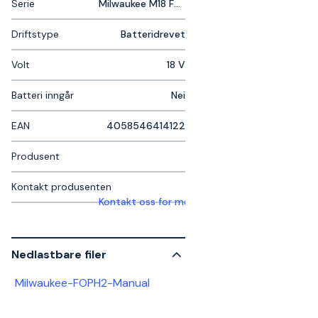
Serie
Milwaukee M18 Fuel
Driftstype
Batteridrevet
Volt
18 V
Batteri inngår
Nei
EAN
4058546414122
Produsent
Kontakt produsenten
Kontakt oss for mer informasjon
Nedlastbare filer
Milwaukee-FOPH2-Manual