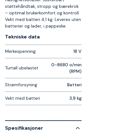
støttehåndtak, stropp og bærekrok
– optimal brukerkomfort og kontroll.
Vekt med batteri 4,1 kg. Leveres uten
batterier og lader, i pappeske.
Tekniske data​
Merkespenning
18 V
0–8680 o/min
Turtall ubelastet
(RPM)
Strømforsyning
Batteri
Vekt med batteri
3,9 kg
Spesifikasjoner