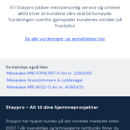
Vi i Staypro jobber med personlig service og streber
alltid etter at kundene våre skal bli fornøyde.
Vurderingen ovenfor gjenspeiler kundenes omtaler på
Trustpilot.
Se alle vurderinger og anmeldelser her
Du kanskje også liker
Milwaukee M18 FOPHLTKIT-0 Art.nr: 2290093
Milwaukee Gresstrimmere & ryddesager
Milwaukee M18 AFG2-0 Art.nr: 4066425
Staypro - Alt til dine hjemmeprosjekter
Staypro har hjulpet kunder på det nordiske markedet siden
2007. I vår oversiktlige og lettnavigerte nettbutikk finner du