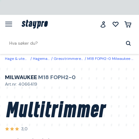
Hage & utemiljø
Hagemaskiner
Gresstrimmere & ryddesager
M18 FOPH2-0 Milwaukee Multitrimmer uten batteri og lader
MILWAUKEE
M18 FOPH2-0
Art.nr: 4066419
Multitrimmer
3,0