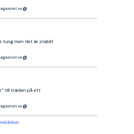
magasinet.se
ite tung men det är stabilt
magasinet.se
” till träden på ett
magasinet.se
nmeldelser