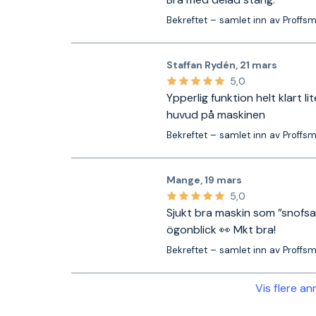
Bekreftet – samlet inn av Proffs
Staffan Rydén
,
21 mars
5,0
Ypperlig funktion helt klart l
huvud på maskinen
Bekreftet – samlet inn av Proffs
Mange
,
19 mars
5,0
Sjukt bra maskin som ”snofsar
ögonblick 👀 Mkt bra!
Bekreftet – samlet inn av Proffs
Vis flere a