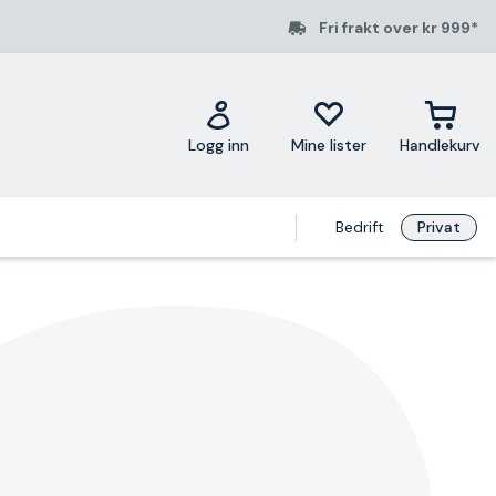
Fri frakt over kr 999*
Logg inn
Mine lister
Handlekurv
Bedrift
Privat