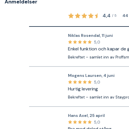
Anmeldelser
4,4
44
/
5
Niklas Rosendal
,
11 juni
5,0
Enkel funktion och kapar de 
Bekreftet – samlet inn av Proffs
Mogens Laursen
,
4 juni
5,0
Hurtig levering
Bekreftet – samlet inn av Staypr
Hans Axel
,
25 april
5,0
Bra med delad stång.