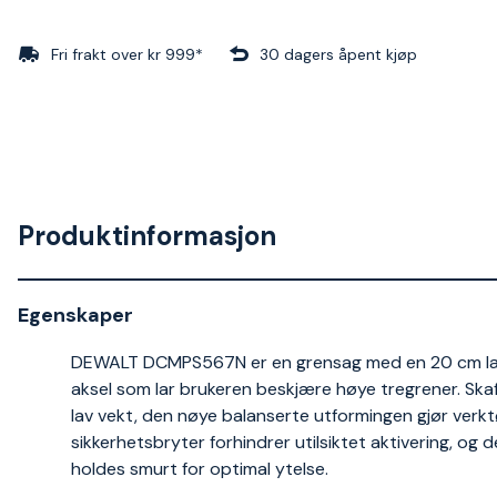
Fri frakt over kr 999*
30 dagers åpent kjøp
Produktinformasjon
Egenskaper
DEWALT DCMPS567N er en grensag med en 20 cm lang
aksel som lar brukeren beskjære høye tregrener. Skaf
lav vekt, den nøye balanserte utformingen gjør verk
sikkerhetsbryter forhindrer utilsiktet aktivering, og
holdes smurt for optimal ytelse.