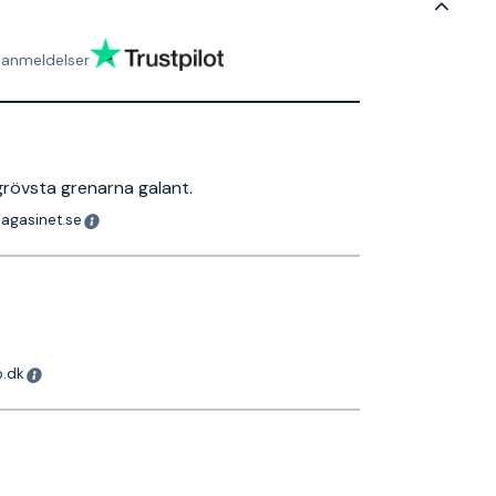
anmeldelser
grövsta grenarna galant.
magasinet.se
o.dk