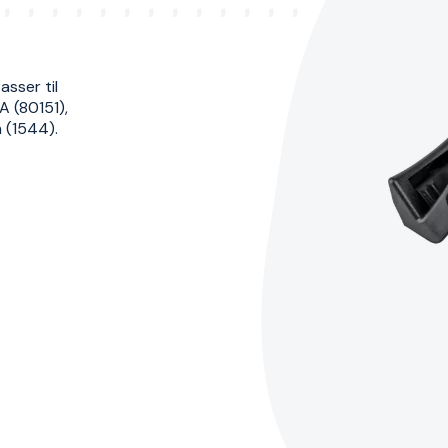
sser til
 (80151),
 (1544).