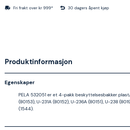
Fri frakt over kr 999*
30 dagers åpent kjøp
Produktinformasjon
Egenskaper
PELA 532051 er et 4-pakk beskyttelsesbakker plast/
(80153), U-231A (80152), U-236A (80151), U-238 (80
(1544).