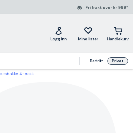
Fri frakt over kr 999*
Logg inn
Mine lister
Handlekurv
Bedrift
Privat
lsesbakke 4-pakk