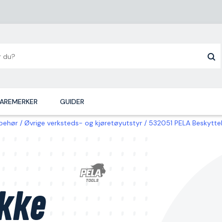
AREMERKER
GUIDER
lbehør
Øvrige verksteds- og kjøretøyutstyr
532051 PELA Beskytte
kke