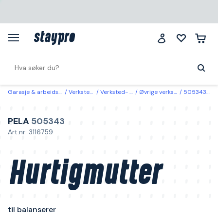
Garasje & arbeidsplass
Verksted & bil
Verksted- & biltilbehør
Øvrige verksteds- og kjøretøyutstyr
505343 PELA Hurtigmutter til balanserer
PELA
505343
Art.nr: 3116759
Hurtigmutter
til balanserer