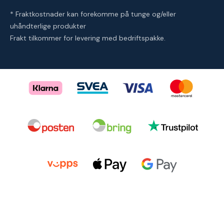
* Fraktkostnader kan forekomme på tunge og/eller
uhåndterlige produkter
Frakt tilkommer for levering med bedriftspakke.