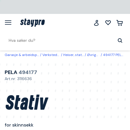
Garasje & arbeidsplass
Verksted & bil
Heiser, stativ & stell
Øvrige stativer
494177 PELA Stativ for skinnsekk
PELA
494177
Art.nr: 3116636
Stativ
for skinnsekk