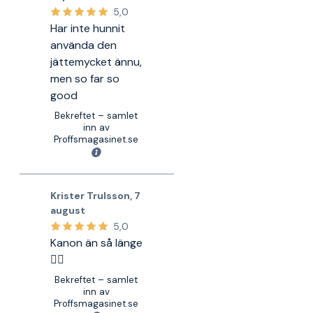
5,0
Har inte hunnit
använda den
jättemycket ännu,
men so far so
good
Bekreftet – samlet
inn av
Proffsmagasinet.se
Krister Trulsson
,
7
august
5,0
Kanon än så länge
👍🏻
Bekreftet – samlet
inn av
Proffsmagasinet.se