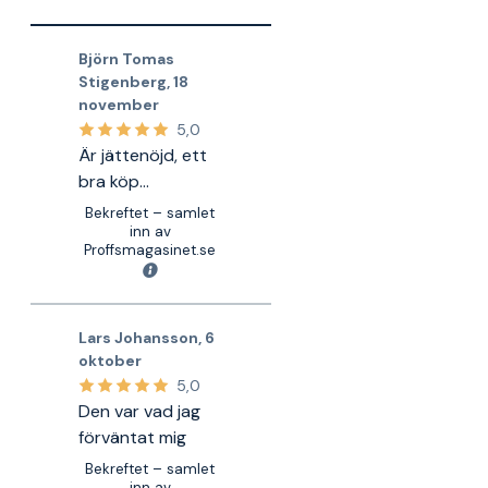
Björn Tomas
Stigenberg
,
18
november
5,0
Är jättenöjd, ett
bra köp...
Bekreftet – samlet
inn av
Proffsmagasinet.se
Lars Johansson
,
6
oktober
5,0
Den var vad jag
förväntat mig
Bekreftet – samlet
inn av