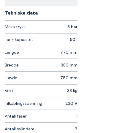
Tekniske data​
Maks trykk
8 bar
Tank kapasitet
50 l
Lengde
770 mm
Bredde
380 mm
Høyde
750 mm
Vekt
33 kg
Tilkoblingsspenning
230 V
Antall faser
1
Antall sylindere
2