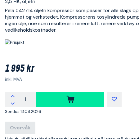
2,5 HK, oljefri
Pela 542714 oljefri kompressor som passer for alle slags op
hjemmet og verkstedet. Kompressorens tosylindrede pump
ingen olje, noe som resulterer i renere luft, renere verktøy 
vedlikeholdskostnader.
1 995 kr
inkl. MVA
Sendes 13.08.2026
Overvåk
Hvis du vil få beskjed når produktet er tilbake på lager, må du go