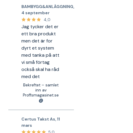
BAMBYGG&ANLÄGGNING
,
4 september
4,0
Jag tycker det er
ett bra produkt
men det är for
dyrt et system
med tanka på att
vi små förtag
också skal ha råd
med det
Bekreftet – samlet
inn av
Proffsmagasinet.se
Certus Takst As
,
11
mars
5,0