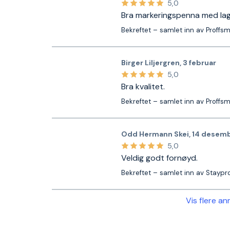
5,0
Bra markeringspenna med la
Bekreftet – samlet inn av Proffs
Birger Liljergren
,
3 februar
5,0
Bra kvalitet.
Bekreftet – samlet inn av Proffs
Odd Hermann Skei
,
14 desem
5,0
Veldig godt fornøyd.
Bekreftet – samlet inn av Staypr
Vis flere a