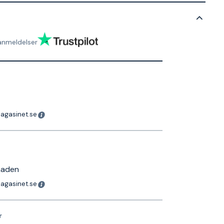
anmeldelser
magasinet.se
naden
magasinet.se
r