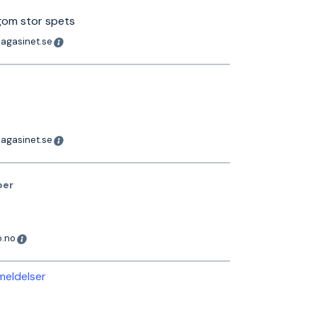
gom stor spets
magasinet.se
magasinet.se
ber
o.no
nmeldelser