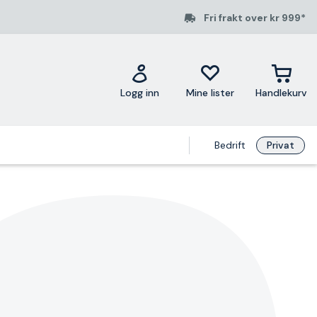
Fri frakt over kr 999*
Logg inn
Mine lister
Handlekurv
Bedrift
Privat