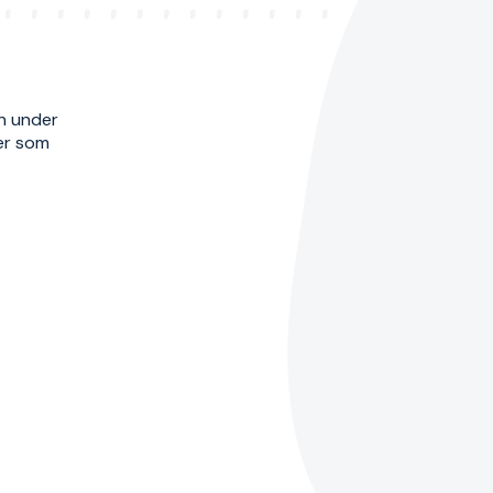
en under
ter som