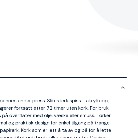
i pennen under press. Slitesterk spiss - akryltupp,
gerer fortsatt etter 72 timer uten kork. For bruk
s på overflater med olje, væske eller smuss. Tørker
mal og praktisk design for enkel tilgang på trange
 papirark. Kork som er lett å ta av og på for å lette
ennen til et nettbrett eller annet utstyr. Design