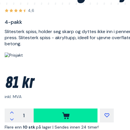
4,6
4-pakk
Slitesterk spiss, holder seg skarp og dyttes ikke inn i penn
press. Slitesterk spiss - akryltupp, ideell for ujevne overfla
betong.
81 kr
inkl. MVA
Flere enn
10 stk
på lager |
Sendes innen 24 timer!