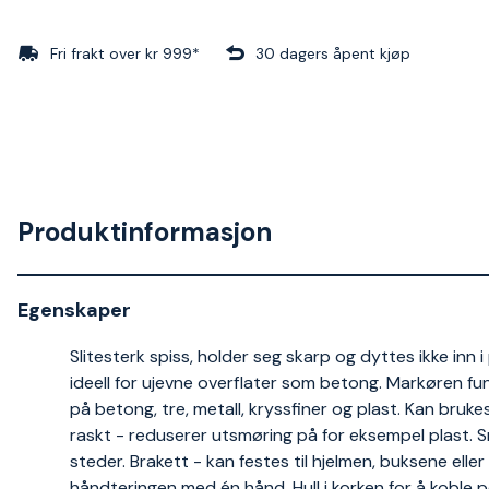
Fri frakt over kr 999*
30 dagers åpent kjøp
Produktinformasjon
Egenskaper
Slitesterk spiss, holder seg skarp og dyttes ikke inn 
ideell for ujevne overflater som betong. Markøren fun
på betong, tre, metall, kryssfiner og plast. Kan bruke
raskt - reduserer utsmøring på for eksempel plast. S
steder. Brakett - kan festes til hjelmen, buksene eller
håndteringen med én hånd. Hull i korken for å koble p