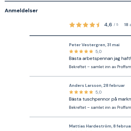
Anmeldelser
4,6
18
/
5
Peter Vestergren
,
31 mai
5,0
Bästa arbetspennan jag haft!
Bekreftet – samlet inn av Proffs
Anders Larsson
,
28 februar
5,0
Bästa tuschpennor på mark
Bekreftet – samlet inn av Proffs
Mattias Hardeström
,
8 februa