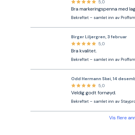
5,0
Bra markeringspenna med la
Bekreftet – samlet inn av Proffs
Birger Liljergren
,
3 februar
5,0
Bra kvalitet.
Bekreftet – samlet inn av Proffs
Odd Hermann Skei
,
14 desem
5,0
Veldig godt fornøyd.
Bekreftet – samlet inn av Staypr
Vis flere a