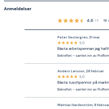
Anmeldelser
4,6
18
/
5
Peter Vestergren
,
31 mai
5,0
Bästa arbetspennan jag haft!
Bekreftet – samlet inn av Proffs
Anders Larsson
,
28 februar
5,0
Bästa tuschpennor på mark
Bekreftet – samlet inn av Proffs
Mattias Hardeström
,
8 februa