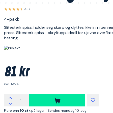
4,6
4-pakk
Slitesterk spiss, holder seg skarp og dyttes ikke inn i penn
press. Slitesterk spiss - akryltupp, ideell for ujevne overfla
betong.
81 kr
inkl. MVA
Flere enn
10 stk
på lager |
Sendes mandag 10. aug