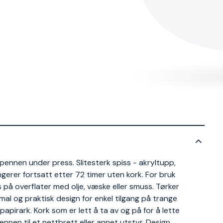
i pennen under press. Slitesterk spiss - akryltupp,
gerer fortsatt etter 72 timer uten kork. For bruk
s på overflater med olje, væske eller smuss. Tørker
mal og praktisk design for enkel tilgang på trange
 papirark. Kork som er lett å ta av og på for å lette
ennen til et nettbrett eller annet utstyr. Design