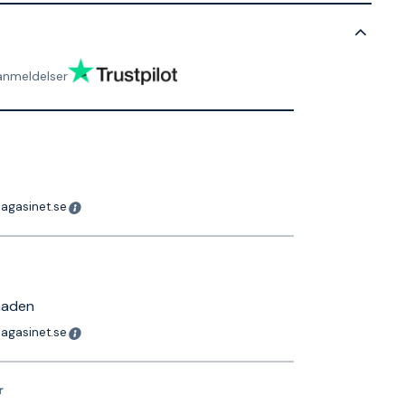
anmeldelser
magasinet.se
naden
magasinet.se
r