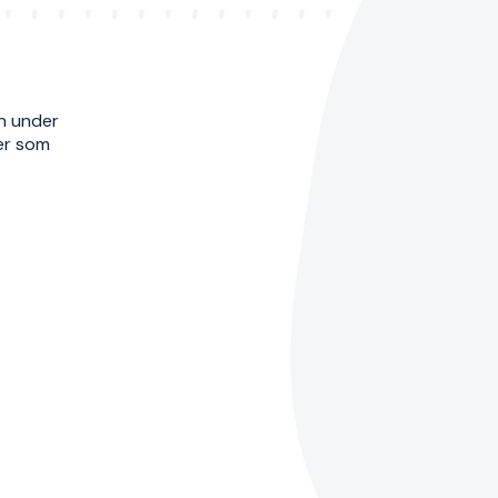
en under
ter som