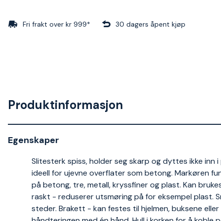
Fri frakt over kr 999*
30 dagers åpent kjøp
Produktinformasjon
Egenskaper
Slitesterk spiss, holder seg skarp og dyttes ikke inn 
ideell for ujevne overflater som betong. Markøren fun
på betong, tre, metall, kryssfiner og plast. Kan bruke
raskt - reduserer utsmøring på for eksempel plast. S
steder. Brakett - kan festes til hjelmen, buksene eller
håndteringen med én hånd. Hull i korken for å koble p