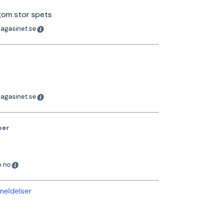
gom stor spets
magasinet.se
magasinet.se
ber
o.no
nmeldelser