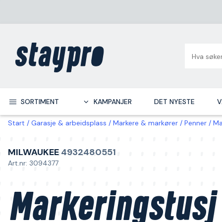
SORTIMENT
KAMPANJER
DET NYESTE
V
Start
Garasje & arbeidsplass
Markere & markører
Penner
Ma
MILWAUKEE
4932480551
Art.nr: 3094377
Markeringstusj