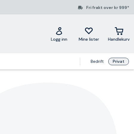
Fri frakt over kr 999*
Logg inn
Mine lister
Handlekurv
Bedrift
Privat