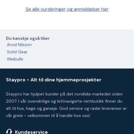
Se alle vurderinger og anmeldelser her
Du kanskje også liker
Arvid Nilsson
Solid Gear
Weibulls
Staypro - Alt til dine hjemmeprosjekter
Staypro har hjulpet kunder på det nordiske markedet siden
2007. I vår oversiktlige og lettnavigerte nettbutikk finner du
alt til hus, hage og garasje. God service og raske leveranser er
vår greie - velkommen til å handle hos oss!
Kundeservice