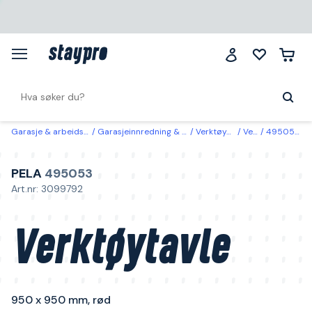
Garasje & arbeidsplass
Garasjeinnredning & oppbevaring
Verktøyoppbevaring
Verktøytavler
495053 PELA Verktøytavle 950 x 950 mm, rød
PELA
495053
Art.nr: 3099792
Verktøytavle
950 x 950 mm, rød