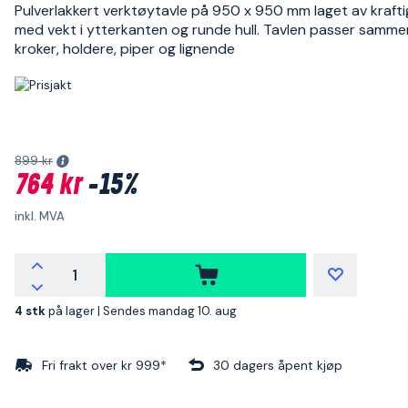
Pulverlakkert verktøytavle på 950 x 950 mm laget av krafti
med vekt i ytterkanten og runde hull. Tavlen passer samm
kroker, holdere, piper og lignende
899 kr
764 kr
-15%
inkl. MVA
4 stk
på lager |
Sendes mandag 10. aug
Fri frakt over kr 999*
30 dagers åpent kjøp