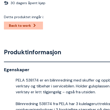
30 dagers åpent kjøp
Dette produktet inngår i:
Back to work
Produktinformasjon
Egenskaper
PELA 538174 er en bilinnredning med skuffer og op
verktøy og tilbehør i servicebilen. Holder gulvplassen
verktøy er lett tilgjengelig – også fra utsiden.
Bilinnredning 538174 fra PELA har 3 kulelageruttrekks
oppbevaringsbokser i 3 forskjellige størrelser på d