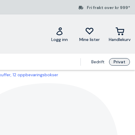
Fri frakt over kr 999*
Logg inn
Mine lister
Handlekurv
Bedrift
Privat
kuffer, 12 oppbevaringsbokser