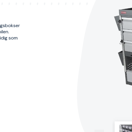
ngsbokser
ilen.
tidig som