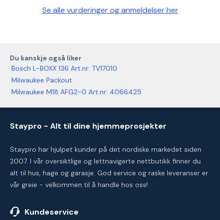
Se alle vurderinger og anmeldelser her
Du kanskje også liker
Bosch L-BOXX 136 Art.nr: TV17010
Milwaukee Packout
Milwaukee M18 AFG2-0 Art.nr: 4066425
Staypro - Alt til dine hjemmeprosjekter
Staypro har hjulpet kunder på det nordiske markedet siden
2007. I vår oversiktlige og lettnavigerte nettbutikk finner du
alt til hus, hage og garasje. God service og raske leveranser er
vår greie - velkommen til å handle hos oss!
Kundeservice