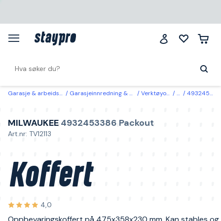
Garasje & arbeidsplass
Garasjeinnredning & oppbevaring
Verktøyoppbevaring
Koffert
4932453386 Packout Milwaukee Koffert
MILWAUKEE
4932453386 Packout
Art.nr: TV12113
Koffert
4,0
Oppbevaringskoffert på 475x358x230 mm. Kan stables og f