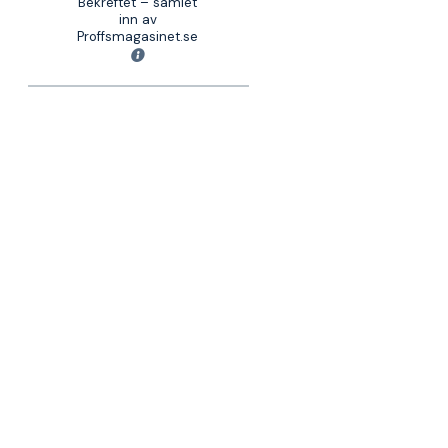
Bekreftet – samlet
inn av
Proffsmagasinet.se