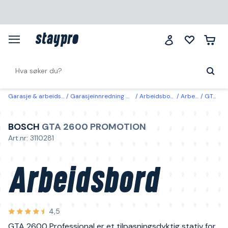
Garasje & arbeidsplass
Garasjeinnredning & oppbevaring
Arbeidsbord & rullevogner
Arbeidsbenker & -bord
GTA 2600 PROMOTION Bosch Arbeidsbord
BOSCH
GTA 2600 PROMOTION
Art.nr: 3110281
Arbeidsbord
4,5
GTA 2600 Professional er et tilpasningsdyktig stativ for