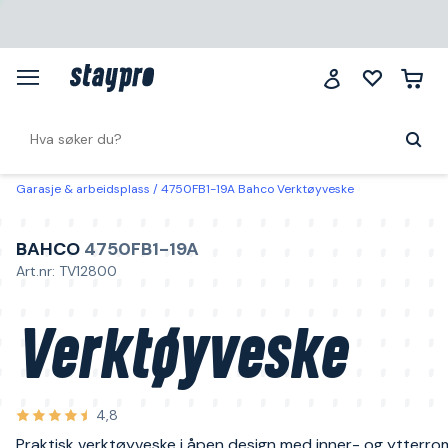
Garasje & arbeidsplass
4750FB1-19A Bahco Verktøyveske
BAHCO
4750FB1-19A
Art.nr: TV12800
Verktøyveske
4,8
Praktisk verktøyveske i åpen design med inner- og ytterro