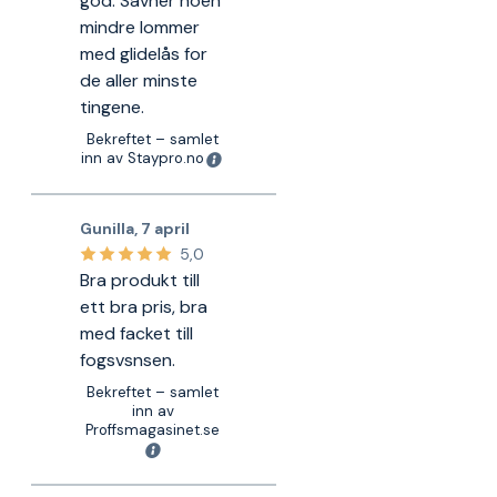
god. Savner noen
mindre lommer
med glidelås for
de aller minste
tingene.
Bekreftet – samlet
inn av Staypro.no
Gunilla
,
7 april
5,0
Bra produkt till
ett bra pris, bra
med facket till
fogsvsnsen.
Bekreftet – samlet
inn av
Proffsmagasinet.se