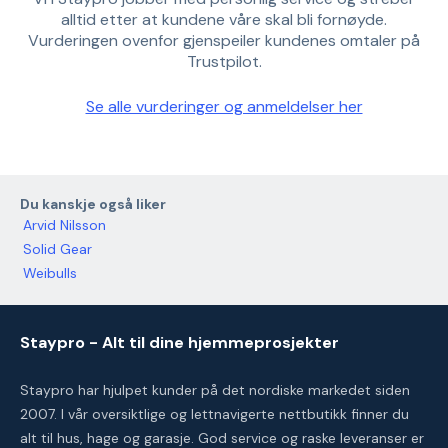
alltid etter at kundene våre skal bli fornøyde.
Vurderingen ovenfor gjenspeiler kundenes omtaler på
Trustpilot.
Se alle vurderinger og anmeldelser her
Du kanskje også liker
Arvid Nilsson
Solid Gear
Weibulls
Staypro - Alt til dine hjemmeprosjekter
Staypro har hjulpet kunder på det nordiske markedet siden
2007. I vår oversiktlige og lettnavigerte nettbutikk finner du
alt til hus, hage og garasje. God service og raske leveranser er