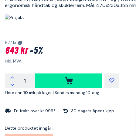
ergonomisk håndtak og skulderreim. Mål: 470x230x355 mm
677 kr
643 kr
-5%
inkl. MVA
Flere enn
10 stk
på lager |
Sendes mandag 10. aug
Fri frakt over kr 999*
30 dagers åpent kjøp
Dette produktet inngår i: