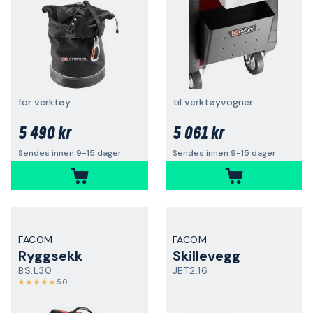
for verktøy
til verktøyvogner
5 490 kr
5 061 kr
Sendes innen 9-15 dager
Sendes innen 9-15 dager
FACOM
FACOM
Ryggsekk
Skillevegg
BS.L30
JET2.16
5,0