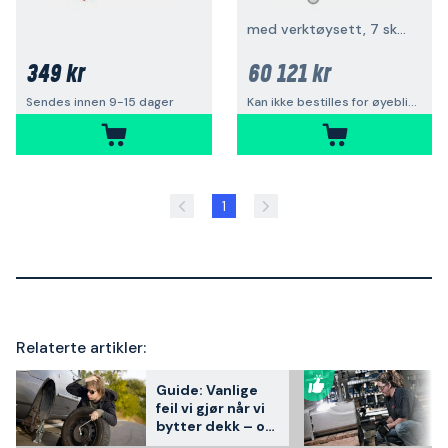
med verktøysett, 7 skuffer
349 kr
60 121 kr
Sendes innen 9-15 dager
Kan ikke bestilles for øyeblikket
1
Relaterte artikler:
Guide: Vanlige
feil vi gjør når vi
bytter dekk – og
hvordan vi