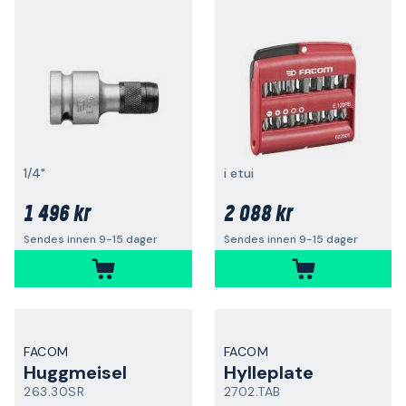
1/4"
i etui
1 496 kr
2 088 kr
Sendes innen 9-15 dager
Sendes innen 9-15 dager
FACOM
FACOM
Huggmeisel
Hylleplate
263.30SR
2702.TAB