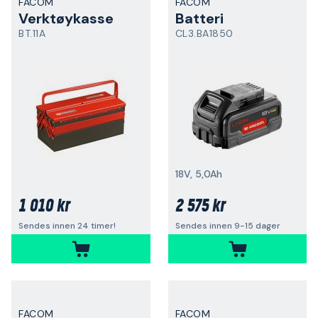
FACOM
FACOM
Verktøykasse
Batteri
BT.11A
CL3.BA1850
18V, 5,0Ah
1 010 kr
2 575 kr
Sendes innen 24 timer!
Sendes innen 9-15 dager
FACOM
FACOM