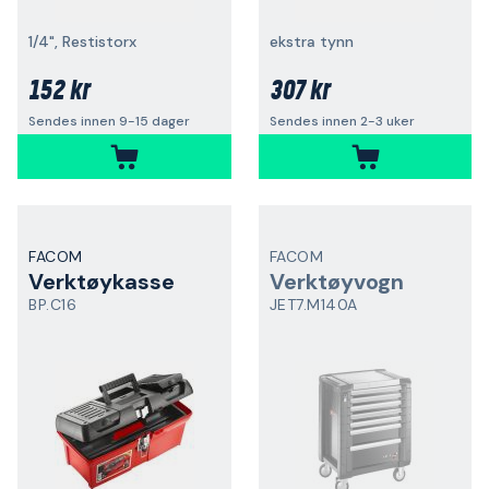
1/4", Restistorx
ekstra tynn
152 kr
307 kr
Sendes innen 9-15 dager
Sendes innen 2-3 uker
FACOM
FACOM
Verktøykasse
Verktøyvogn
BP.C16
JET7.M140A