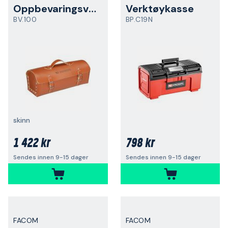
Oppbevaringsveske
Verktøykasse
BV.100
BP.C19N
skinn
1 422 kr
798 kr
Sendes innen 9-15 dager
Sendes innen 9-15 dager
FACOM
FACOM