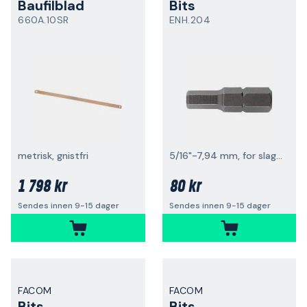
Baufilblad
Bits
660A.10SR
ENH.204
metrisk, gnistfri
5/16"-7,94 mm, for slagverktøy
1 798 kr
80 kr
Sendes innen 9-15 dager
Sendes innen 9-15 dager
FACOM
FACOM
Bits
Bits