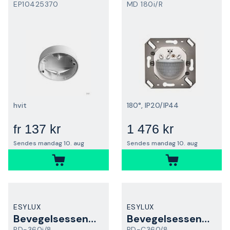
EP10425370
MD 180i/R
hvit
180°, IP20/IP44
137 kr
1 476 kr
fr
Sendes mandag 10. aug
Sendes mandag 10. aug
ESYLUX
ESYLUX
Bevegelsessensor
Bevegelsessensor
PD-360i/8
PD-C360/8