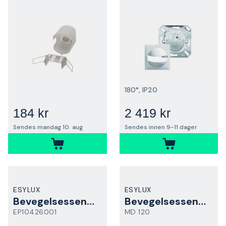
180°, IP20
184 kr
2 419 kr
Sendes mandag 10. aug
Sendes innen 9-11 dager
ESYLUX
ESYLUX
Bevegelsessensor
Bevegelsessensor
EP10426001
MD 120