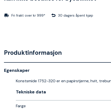
Fri frakt over kr 999*
30 dagers åpent kjøp
Produktinformasjon
Egenskaper
Konstsmide 1752-320 er en papirstjerne, hvit, trebu
Tekniske data​
Farge