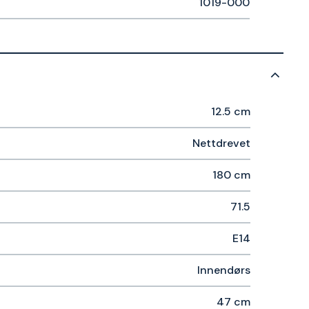
1019-000
12.5 cm
Nettdrevet
180 cm
71.5
E14
Innendørs
47 cm