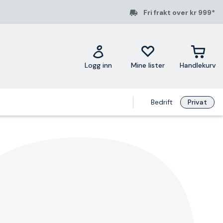
Fri frakt over kr 999*
Logg inn
Mine lister
Handlekurv
Bedrift
Privat