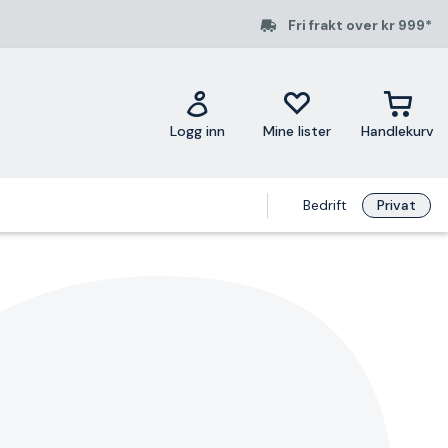
Fri frakt over kr 999*
Logg inn
Mine lister
Handlekurv
Bedrift
Privat