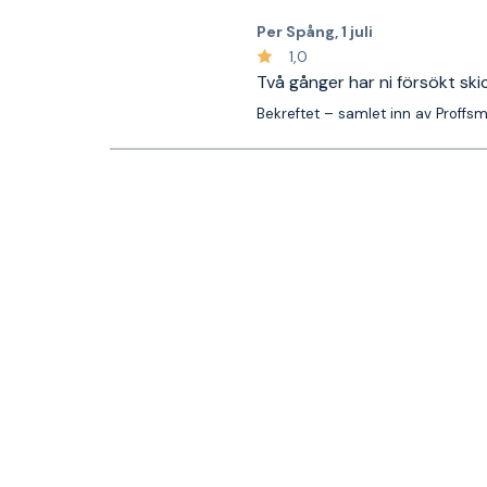
Per Spång
,
1 juli
1,0
Två gånger har ni försökt ski
Bekreftet – samlet inn av Proffs