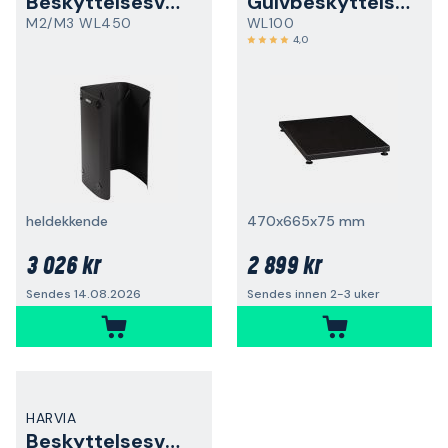
Beskyttelsesvegg
Gulvbeskyttelsesplate
M2/M3 WL450
WL100
4,0
heldekkende
470x665x75 mm
3 026 kr
2 899 kr
Sendes 14.08.2026
Sendes innen 2-3 uker
HARVIA
Beskyttelsesvegg