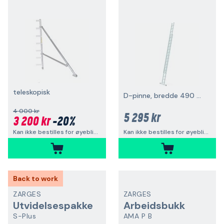
teleskopisk
D-pinne, bredde 490 mm
4 000 kr
5 295 kr
3 200 kr
-20%
Kan ikke bestilles for øyeblikket
Kan ikke bestilles for øyeblikket
Back to work
ZARGES
ZARGES
Utvidelsespakke
Arbeidsbukk
S-Plus
AMA P B