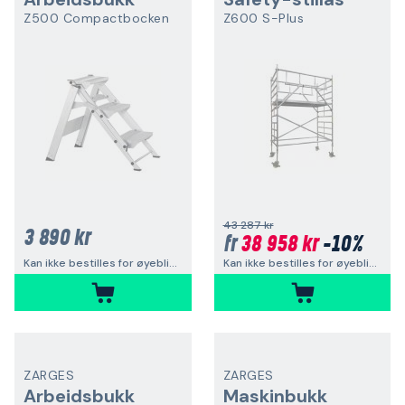
Z500 Compactbocken
Z600 S-Plus
43 287 kr
3 890 kr
38 958 kr
-10%
fr
Kan ikke bestilles for øyeblikket
Kan ikke bestilles for øyeblikket
ZARGES
ZARGES
Arbeidsbukk
Maskinbukk