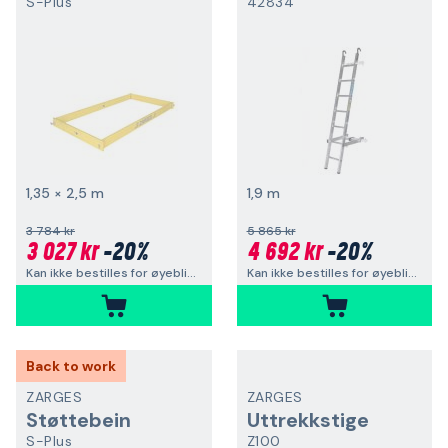
S-Plus
42834
1,35 × 2,5 m
1,9 m
3 784 kr
5 865 kr
3 027 kr
-20%
4 692 kr
-20%
Kan ikke bestilles for øyeblikket
Kan ikke bestilles for øyeblikket
Back to work
ZARGES
ZARGES
Støttebein
Uttrekkstige
S-Plus
Z100