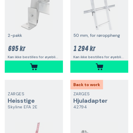
2-pakk
50 mm, for røroppheng
695 kr
1 294 kr
Kan ikke bestilles for øyeblikket
Kan ikke bestilles for øyeblikket
Back to work
ZARGES
ZARGES
Heisstige
Hjuladapter
Skyline EFA 2E
42794