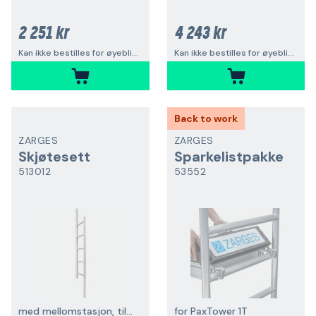
2 251 kr
4 243 kr
Kan ikke bestilles for øyeblikket
Kan ikke bestilles for øyeblikket
Back to work
ZARGES
ZARGES
Skjøtesett
Sparkelistpakke
513012
53552
med mellomstasjon, til brannstige
for PaxTower 1T