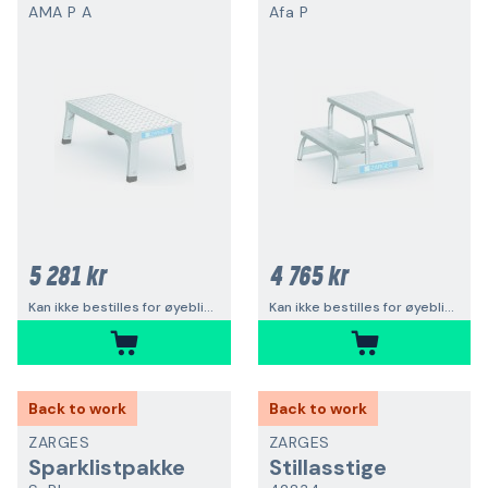
AMA P A
Afa P
5 281 kr
4 765 kr
Kan ikke bestilles for øyeblikket
Kan ikke bestilles for øyeblikket
Back to work
Back to work
ZARGES
ZARGES
Sparklistpakke
Stillasstige