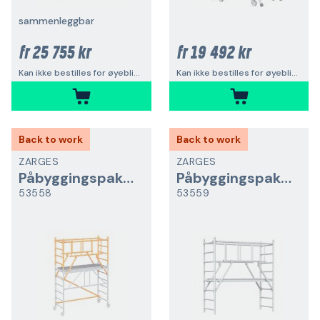
sammenleggbar
25 755 kr
19 492 kr
fr
fr
Kan ikke bestilles for øyeblikket
Kan ikke bestilles for øyeblikket
Back to work
Back to work
ZARGES
ZARGES
Påbyggingspakke
Påbyggingspakke
53558
53559