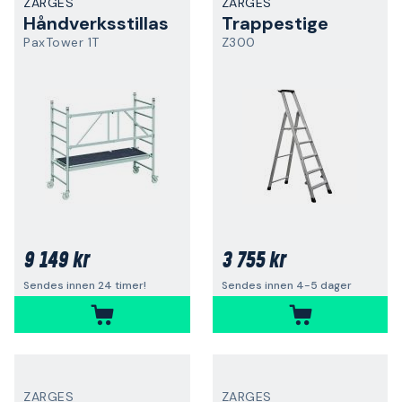
ZARGES
ZARGES
Håndverksstillas
Trappestige
PaxTower 1T
Z300
9 149 kr
3 755 kr
Sendes innen 24 timer!
Sendes innen 4-5 dager
ZARGES
ZARGES