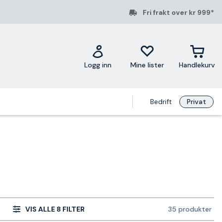
Fri frakt over kr 999*
Logg inn
Mine lister
Handlekurv
Bedrift
Privat
VIS ALLE 8 FILTER
35 produkter