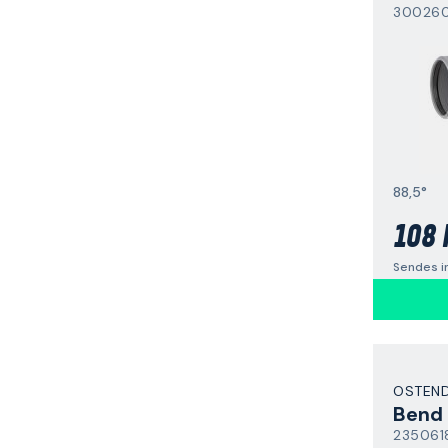
30026
88,5°
108 
Sendes i
OSTEN
Bend
235061