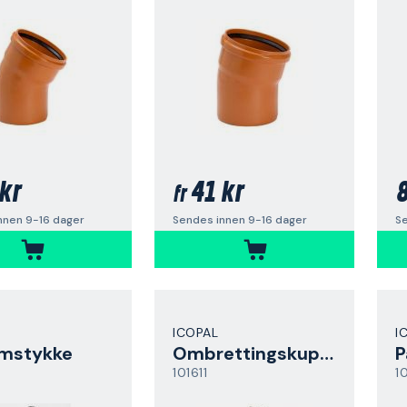
kr
41 kr
8
fr
nnen 9-16 dager
Sendes innen 9-16 dager
Se
ICOPAL
I
omstykke
Ombrettingskuppel
P
101611
1