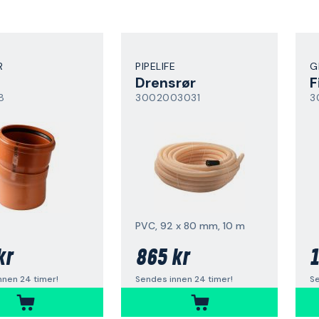
R
PIPELIFE
G
Drensrør
F
8
3002003031
3
PVC, 92 x 80 mm, 10 m
kr
865 kr
1
nnen 24 timer!
Sendes innen 24 timer!
Se