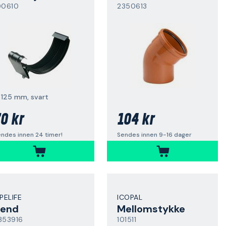
00610
2350613
 125 mm, svart
0 kr
104 kr
ndes innen 24 timer!
Sendes innen 9-16 dager
IPELIFE
ICOPAL
end
Mellomstykke
353916
101511