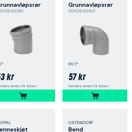
runnavløpsrør
Grunnavløpsrør
002600561
3002600621
0°
88,5°
3 kr
57 kr
ndes innen 24 timer!
Sendes innen 24 timer!
COPAL
OSTENDORF
enneskjøt
Bend