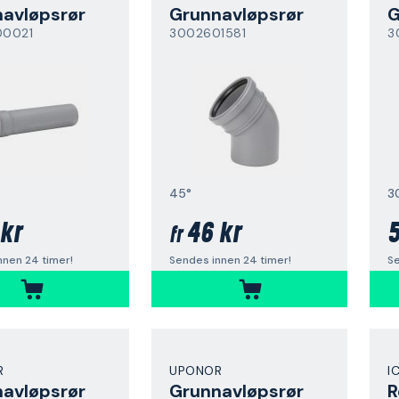
avløpsrør
Grunnavløpsrør
G
00021
3002601581
3
45°
3
kr
46 kr
5
fr
nnen 24 timer!
Sendes innen 24 timer!
Se
R
UPONOR
I
avløpsrør
Grunnavløpsrør
R