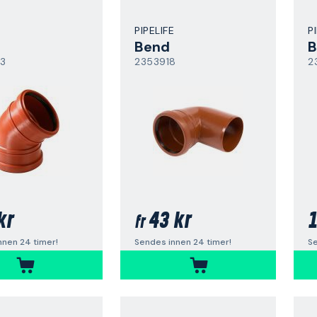
E
PIPELIFE
P
Bend
B
3
2353918
2
kr
43 kr
1
fr
nnen 24 timer!
Sendes innen 24 timer!
Se