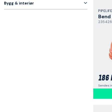
Bygg & interiør
PIPELIF
Bend
235428
186 
Sendes i