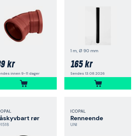
1 m, Ø 90 mm
9 kr
165 kr
ndes innen 9-11 dager
Sendes 13.08.2026
COPAL
ICOPAL
åskyvbart rør
Renneende
01518
UNI