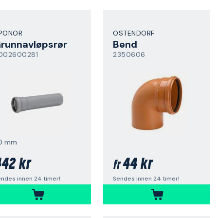
PONOR
OSTENDORF
runnavløpsrør
Bend
002600281
2350606
10 mm
42 kr
44 kr
fr
ndes innen 24 timer!
Sendes innen 24 timer!