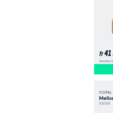
41 
fr
Sendes i
ICOPAL
Mell
101519