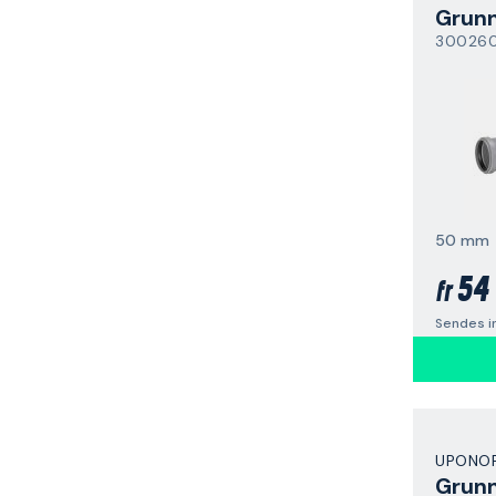
Grunn
30026
50 mm
54 
fr
Sendes i
UPONO
Grunn