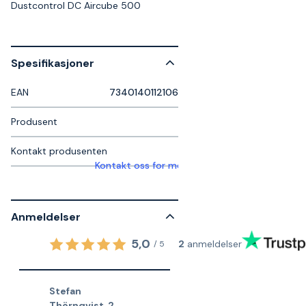
Dustcontrol DC Aircube 500
Spesifikasjoner
EAN
7340140112106
Produsent
Kontakt produsenten
Kontakt oss for mer informasjon
Anmeldelser
5,0
2
anmeldelser
/
5
Stefan
Thörnqvist
,
2