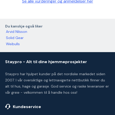
Se alle vurderinger og anmeldelser her
Du kanskje også liker
Arvid Nilsson
Solid Gear
Weibulls
Staypro - Alt til dine hjemmeprosjekter
Staypro har hjulpet kunder på det nordiske markedet siden
2007. I vår oversiktlige og lettnavigerte nettbutikk finner du
alt til hus, hage og garasje. God service og raske leveranser er
vår greie - velkommen til å handle hos oss!
Kundeservice