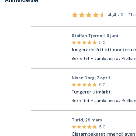
Anmeldelser
4,4
11
a
/
5
Staffan Tjernell
,
3 juni
5,0
fungerade lätt att montera e
Bekreftet – samlet inn av Proffs
Nisse Dorg
,
7 april
5,0
Fungerar utmärkt.
Bekreftet – samlet inn av Proffs
Turid
,
29 mars
5,0
Cistärnpaketet innehöll även 