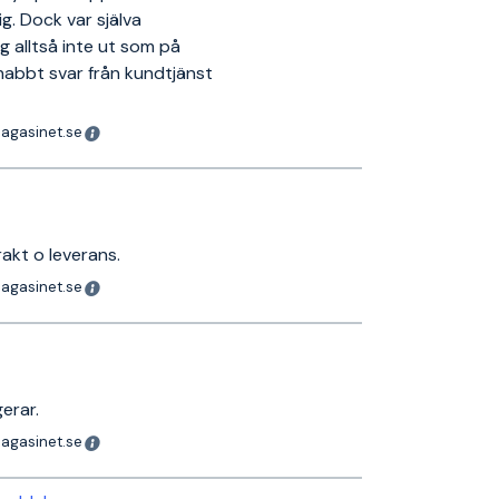
g. Dock var själva
g alltså inte ut som på
nabbt svar från kundtjänst
magasinet.se
rakt o leverans.
magasinet.se
gerar.
magasinet.se