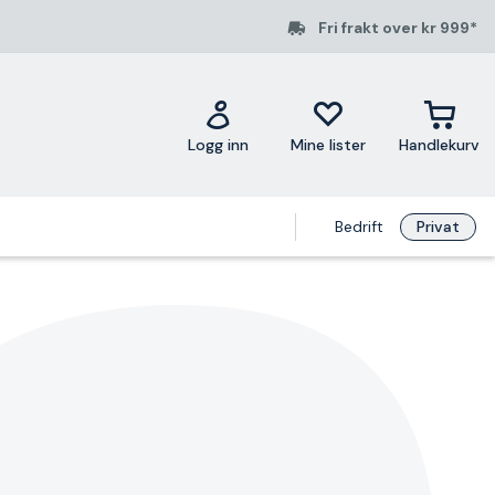
Fri frakt over kr 999*
Logg inn
Mine lister
Handlekurv
Bedrift
Privat