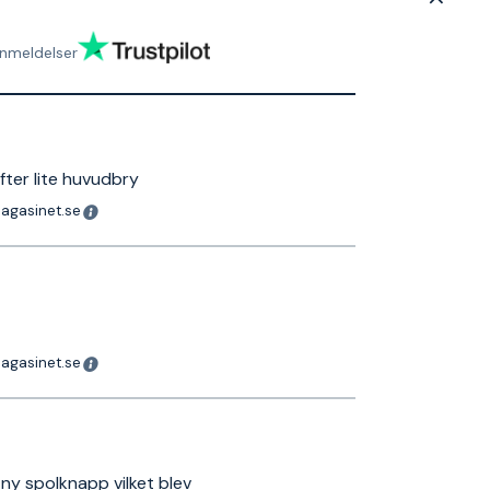
nmeldelser
fter lite huvudbry
magasinet.se
magasinet.se
ny spolknapp vilket blev