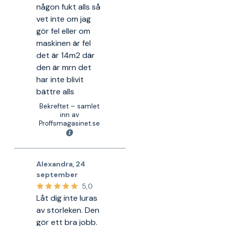
någon fukt alls så
vet inte om jag
gör fel eller om
maskinen är fel
det är 14m2 där
den är mrn det
har inte blivit
bättre alls
Bekreftet – samlet
inn av
Proffsmagasinet.se
Alexandra
,
24
september
5,0
Låt dig inte luras
av storleken. Den
gör ett bra jobb.