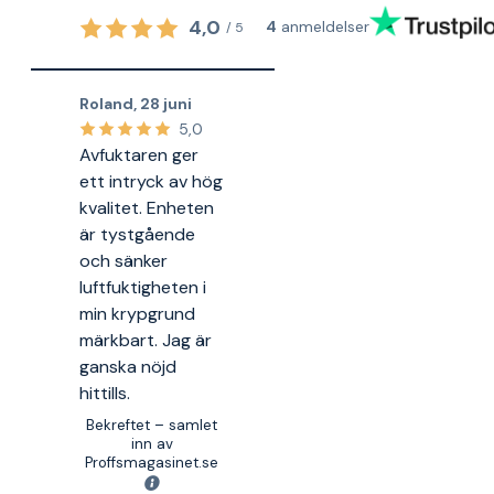
4,0
4
anmeldelser
/
5
Roland
,
28 juni
5,0
Avfuktaren ger
ett intryck av hög
kvalitet. Enheten
är tystgående
och sänker
luftfuktigheten i
min krypgrund
märkbart. Jag är
ganska nöjd
hittills.
Bekreftet – samlet
inn av
Proffsmagasinet.se