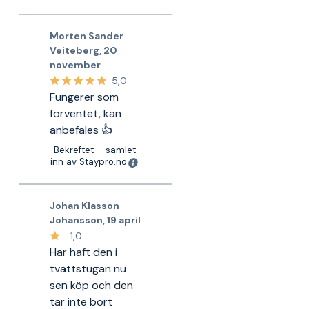
Morten Sander
Veiteberg
,
20
november
5,0
Fungerer som
forventet, kan
anbefales 👍
Bekreftet – samlet
inn av Staypro.no
Johan Klasson
Johansson
,
19 april
1,0
Har haft den i
tvättstugan nu
sen köp och den
tar inte bort