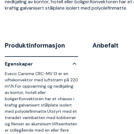
nedkjøling av kontor, hotell eller boliger.Konvektoren har et 
kraftig galvanisert stålplate isolert med polyolefinmatte.
Produktinformasjon
Anbefalt
Egenskaper
Eveco Carisma CRC-MV 13 er en
viftekonvektor med luftstrøm på 220
m³/h.For oppvarming og nedkjøling
av kontor, hotell eller
boliger.Konvektoren har et chassis i
kraftig galvanisert stålplate isolert
med polyolefinmatte.Utstyrt med et
treradet vannbatteri med kobberrør
og flenser av aluminium.Vifteenheten
er stillegående med en eller flere