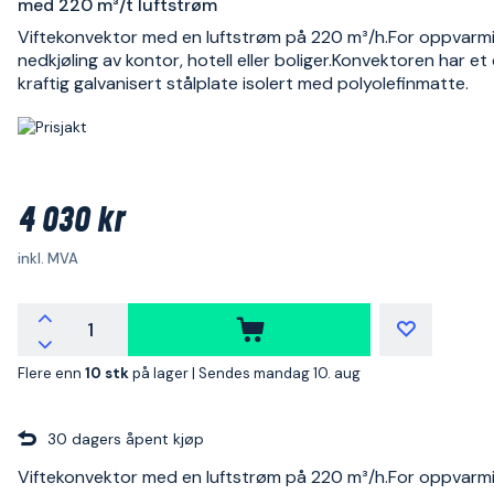
med 220 m³/t luftstrøm
Viftekonvektor med en luftstrøm på 220 m³/h.For oppvarm
nedkjøling av kontor, hotell eller boliger.Konvektoren har et 
kraftig galvanisert stålplate isolert med polyolefinmatte.
4 030 kr
inkl. MVA
Flere enn
10 stk
på lager |
Sendes mandag 10. aug
30 dagers åpent kjøp
Viftekonvektor med en luftstrøm på 220 m³/h.For oppvarm