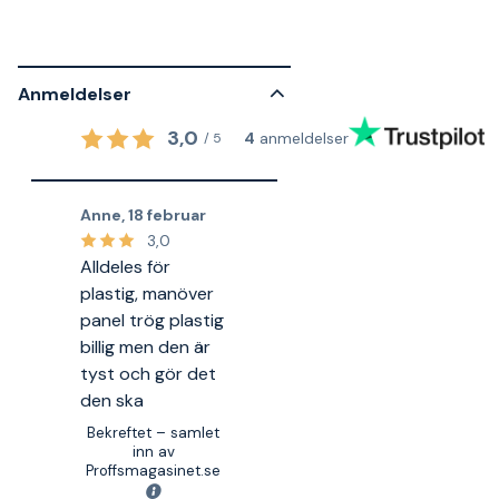
Anmeldelser
3,0
4
anmeldelser
/
5
Anne
,
18 februar
3,0
Alldeles för
plastig, manöver
panel trög plastig
billig men den är
tyst och gör det
den ska
Bekreftet – samlet
inn av
Proffsmagasinet.se