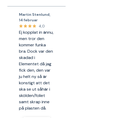
Martin Stenlund
,
14 februar
4,0
Ej kopplat in ännu,
men tror den
kommer funka
bra. Dock var den
skadad i
Elementet då jag
fick den, den var
ju helt ny så är
konstigt att det
ska se ut såhär i
skölden/foliet
samt skrap inne
på plasten då.