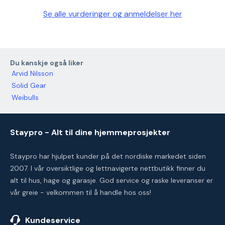
Se alle vurderinger og anmeldelser her
Du kanskje også liker
Arvid Nilsson
Solid Gear
Weibulls
Staypro - Alt til dine hjemmeprosjekter
Staypro har hjulpet kunder på det nordiske markedet siden
2007. I vår oversiktlige og lettnavigerte nettbutikk finner du
alt til hus, hage og garasje. God service og raske leveranser er
vår greie - velkommen til å handle hos oss!
Kundeservice