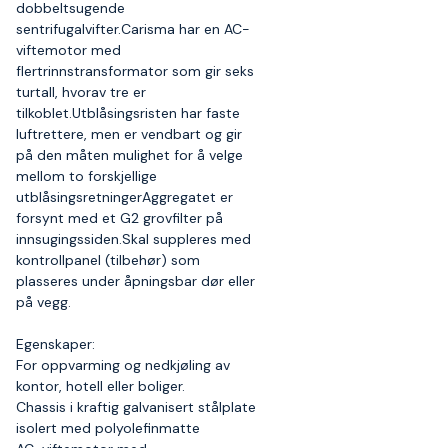
dobbeltsugende
sentrifugalvifter.Carisma har en AC-
viftemotor med
flertrinnstransformator som gir seks
turtall, hvorav tre er
tilkoblet.Utblåsingsristen har faste
luftrettere, men er vendbart og gir
på den måten mulighet for å velge
mellom to forskjellige
utblåsingsretningerAggregatet er
forsynt med et G2 grovfilter på
innsugingssiden.Skal suppleres med
kontrollpanel (tilbehør) som
plasseres under åpningsbar dør eller
på vegg.
Egenskaper:
For oppvarming og nedkjøling av
kontor, hotell eller boliger.
Chassis i kraftig galvanisert stålplate
isolert med polyolefinmatte