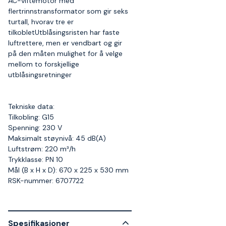
AC-viftemotor med
flertrinnstransformator som gir seks
turtall, hvorav tre er
tilkobletUtblåsingsristen har faste
luftrettere, men er vendbart og gir
på den måten mulighet for å velge
mellom to forskjellige
utblåsingsretninger
Tekniske data:
Tilkobling: G15
Spenning: 230 V
Maksimalt støynivå: 45 dB(A)
Luftstrøm: 220 m³/h
Trykklasse: PN 10
Mål (B x H x D): 670 x 225 x 530 mm
RSK-nummer: 6707722
Spesifikasjoner