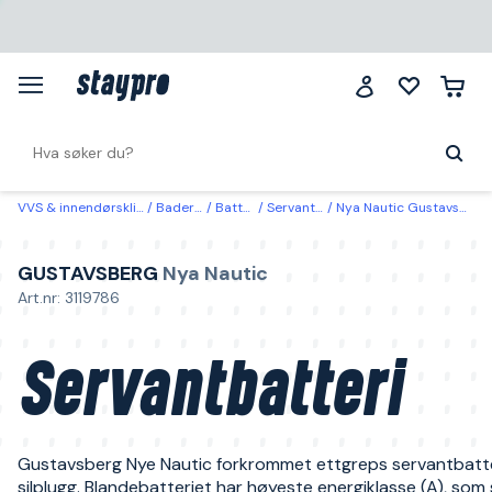
VVS & innendørsklima
Baderom
Batterier
Servantbatteri
Nya Nautic Gustavsberg Servantbatteri
GUSTAVSBERG
Nya Nautic
Art.nr: 3119786
Servantbatteri
Gustavsberg Nye Nautic forkrommet ettgreps servantbatt
silplugg. Blandebatteriet har høyeste energiklasse (A), som