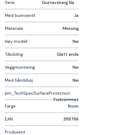
Serie
Gustavsberg Nautic
Med bunnventil
Ja
Materiale
Messing
Høy modell
Nei
Tilkobling
Glatt ende
Veggmontering
Nei
Med hånddusj
Nei
pm_TechSpecSurfaceProtection
Forkrommet
Farge
Krom
EAN
3119786
Produsent