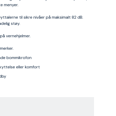
te menyer.
ttalerne til sikre nivåer på maksimalt 82 dB.
delig støy.
på vernehjelmer.
 merker.
ende bommikrofon
yttelse eller komfort
ndby