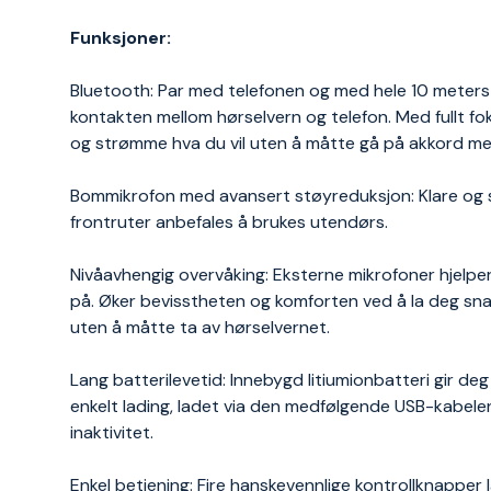
Funksjoner:
Bluetooth: Par med telefonen og med hele 10 meters 
kontakten mellom hørselvern og telefon. Med fullt fo
og strømme hva du vil uten å måtte gå på akkord med
Bommikrofon med avansert støyreduksjon: Klare og sk
frontruter anbefales å brukes utendørs.
Nivåavhengig overvåking: Eksterne mikrofoner hjelp
på. Øker bevisstheten og komforten ved å la deg snak
uten å måtte ta av hørselvernet.
Lang batterilevetid: Innebygd litiumionbatteri gir de
enkelt lading, ladet via den medfølgende USB-kabelen
inaktivitet.
Enkel betjening: Fire hanskevennlige kontrollknapper