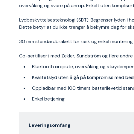
overvåking og svare på anrop. Enkelt uten kompliser
Lydbeskyttelsesteknologi (SBT): Begrenser lyden i høy
Dette betyr at du ikke trenger å bekymre deg for ska
30 mm standardbrakett for rask og enkel montering 
Co-sertifisert med Zekler, Sundström og flere andre
Bluetooth ørepute, overvåking og støydemp
Kvalitetslyd uten å gå på kompromiss med besk
Oppladbar med 100 timers batterilevetid sta
Enkel betjening
Leveringsomfang