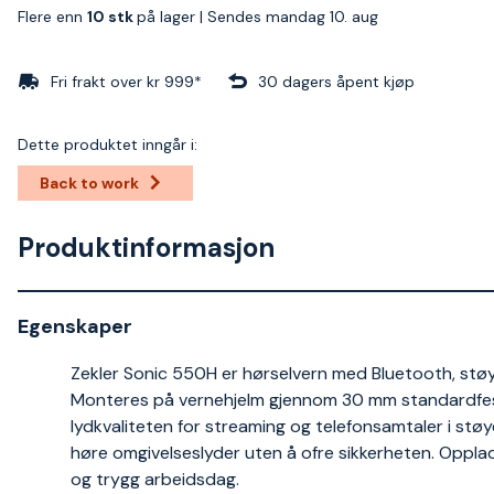
Flere enn
10 stk
på lager |
Sendes mandag 10. aug
Fri frakt over kr 999*
30 dagers åpent kjøp
Dette produktet inngår i:
Back to work
Produktinformasjon
Egenskaper
Zekler Sonic 550H er hørselvern med Bluetooth, s
Monteres på vernehjelm gjennom 30 mm standardfeste
lydkvaliteten for streaming og telefonsamtaler i stø
høre omgivelseslyder uten å ofre sikkerheten. Oppla
og trygg arbeidsdag.