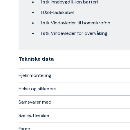
1 stk Innebygd li-ion batteri
1 USB-ladekabel
1 stk Vindavleder til bommikrofon
1 stk Vindavleder for overvåking
Tekniske data​
Hjelmmontering
Helse og sikkerhet
Samsvarer med
Bæreutførelse
Farge