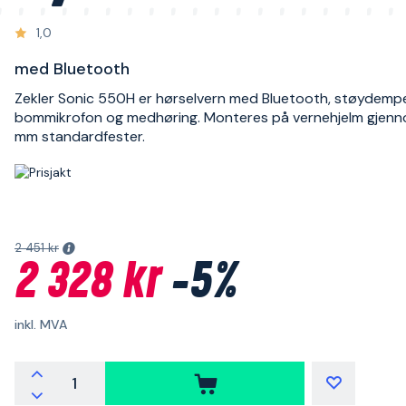
1,0
med Bluetooth
Zekler Sonic 550H er hørselvern med Bluetooth, støydem
bommikrofon og medhøring. Monteres på vernehjelm gjen
mm standardfester.
2 451 kr
2 328 kr
-5%
inkl. MVA