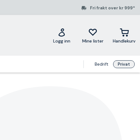
Fri frakt over kr 999*
Logg inn
Mine lister
Handlekurv
Bedrift
Privat