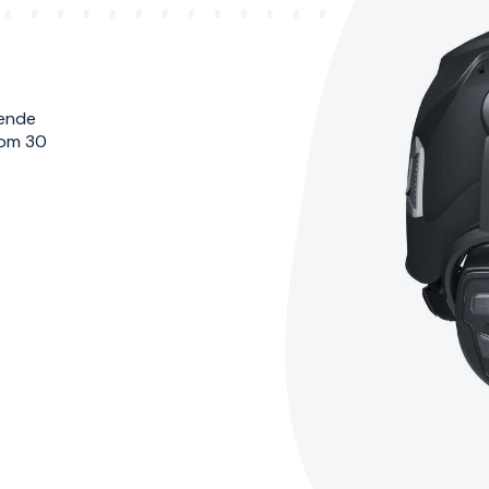
pende
nom 30