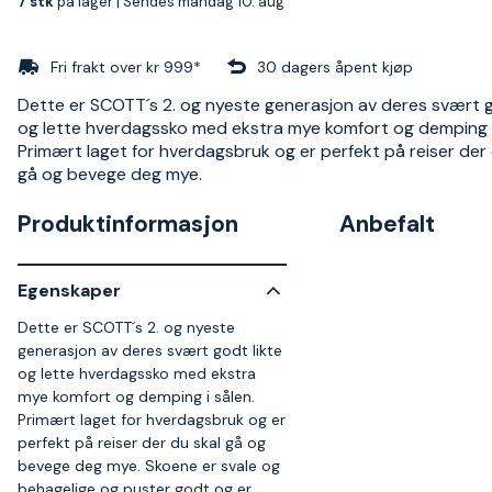
7 stk
på lager |
Sendes mandag 10. aug
Fri frakt over kr 999*
30 dagers åpent kjøp
Dette er SCOTT´s 2. og nyeste generasjon av deres svært g
og lette hverdagssko med ekstra mye komfort og demping i
Primært laget for hverdagsbruk og er perfekt på reiser der 
gå og bevege deg mye.
Produktinformasjon
Anbefalt
Egenskaper
Dette er SCOTT´s 2. og nyeste
generasjon av deres svært godt likte
og lette hverdagssko med ekstra
mye komfort og demping i sålen.
Primært laget for hverdagsbruk og er
perfekt på reiser der du skal gå og
bevege deg mye. Skoene er svale og
behagelige og puster godt og er