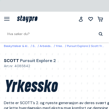
Beskyttelser & klær
Sko
Arbeidssko
Yrkesko
Pursuit Explore 2 Scott Yrkessko 43
SCOTT
Pursuit Explore 2
Art.nr: 4085842
Yrkessko
Dette er SCOTT´s 2. og nyeste generasjon av deres svært g
og lette hverdagssko med ekstra mye komfort og demping i